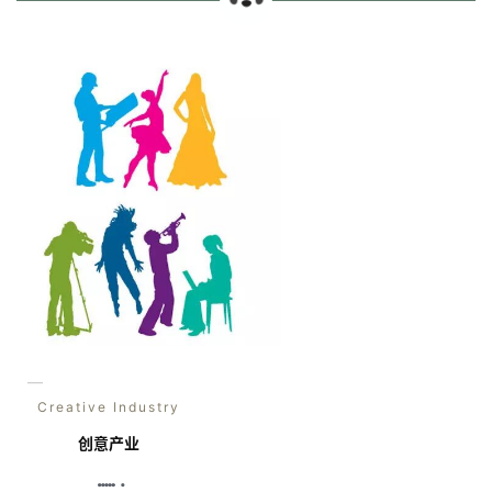
联
系
我
们
技
能
移
民
投
资
移
—
民
Creative Industry
创意产业
家
庭