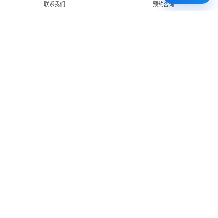
联系我们
预约咨询
免费 AI 留学移民机会分析
3 分钟初步整理方向，再由百伦顾问复核。
打开 Byron AI →
先用 Byron AI 做一次免费初步评估
根据留学、签证、移民、工签转居民和学校申请方向，先整理
关键信息，再由百伦顾问人工复核。
AI 留学移民测评
工签转居民查询
直接申请学校
留学移民知识库