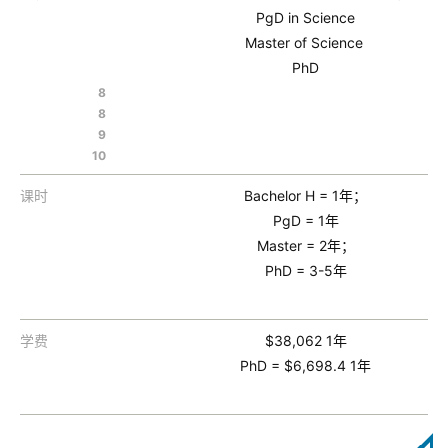
PgD in Science
Master of Science
PhD
8
8
9
10
课时
Bachelor H = 1年；
PgD = 1年
Master = 2年；
PhD = 3-5年
学费
$38,062 1年
PhD = $6,698.4 1年