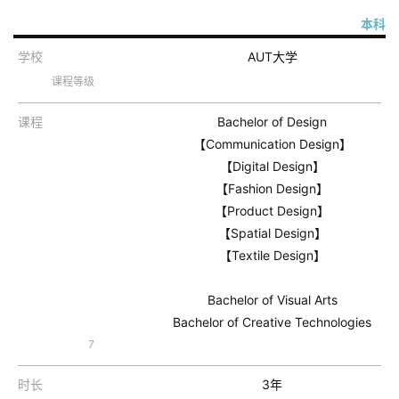
团
本科
聚
学校
AUT大学
课程等级
工
作
课程
Bachelor of Design
签
【Communication Design】
证
【Digital Design】
【Fashion Design】
新
【Product Design】
西
【Spatial Design】
兰
【Textile Design】
留
学
Bachelor of Visual Arts
Bachelor of Creative Technologies
访
7
问
签
时长
3年