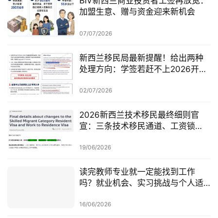
BIV新西兰商业投资者工签再放宽：
加盟生意、赠与资金迎来新机会
07/07/2026
新西兰移民局最新提醒！给出两种
处理方向：学签若赶不上2026开
学，可考虑原则性批准或撤回退款
02/07/2026
2026新西兰技术移民最终细则官
宣：三条技术移民通道、工资锁
定、红黄名单、学历及真实岗位审
查一次梳理
19/06/2026
读完教师专业就一定能找到工作
吗？就业机会、实习挑战与个人适
配度，都要提前了解！
16/06/2026