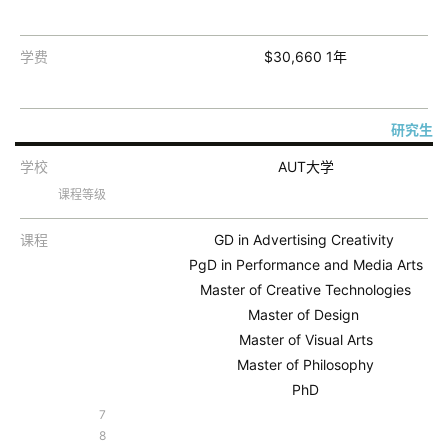
证
澳
学费
$30,660 1年
加
美
英
研究生
学校
AUT大学
关
课程等级
于
百
课程
GD in Advertising Creativity
伦
PgD in Performance and Media Arts
Master of Creative Technologies
百
Master of Design
伦
Master of Visual Arts
A
Master of Philosophy
I
PhD
咨
7
询
8