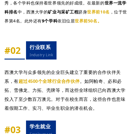
秀，各个学科也保持着世界领先的好成绩。在最新的
世界一流学
科排名
中，西澳大学的
矿业与采矿工程
跻身
世界前10名
，位于世
界第4名。此外还有
9个学科
依旧位居
世界前50名。
行业联系
#02
Industry Link
西澳大学与众多领先的企业巨头建立了重要的合作伙伴关
系，有
超过
4500个
全球行业合作伙伴
。如阿帕奇、必和必
拓、雪佛龙、力拓、壳牌等，而这些全球组织已向西澳大学
投入了至少数百万澳元。对于在校生而言，这些合作也意味
着假期工作、实习、毕业生职业的潜在机会。
学生就业
#03