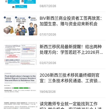
从哪一天开始？
08/07/2026
BIV新西兰商业投资者工签再放宽：
加盟生意、赠与资金迎来新机会
07/07/2026
新西兰移民局最新提醒！给出两种
处理方向：学签若赶不上2026开
学，可考虑原则性批准或撤回退款
02/07/2026
2026新西兰技术移民最终细则官
宣：三条技术移民通道、工资锁
定、红黄名单、学历及真实岗位审
查一次梳理
19/06/2026
读完教师专业就一定能找到工作