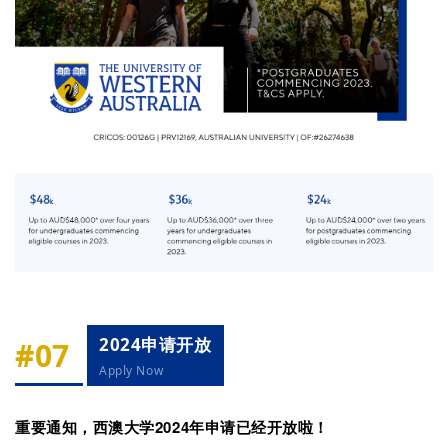
签
证
澳
加
美
英
关
于
百
伦
2024申请开放
#07
百
伦
Apply Now
A
I
重要通知，西澳大学2024年申请已经开放啦！
咨