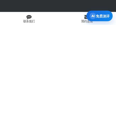
免费测评
联系我们
预约咨询
免费 AI 留学移民机会分析
3 分钟初步整理方向，再由百伦顾问复核。
打开 Byron AI →
先用 Byron AI 做一次免费初步评估
根据留学、签证、移民、工签转居民和学校申请方向，先整理
关键信息，再由百伦顾问人工复核。
AI 留学移民测评
工签转居民查询