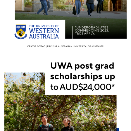
家
庭
团
聚
工
作
签
证
新
西
兰
留
学
访
问