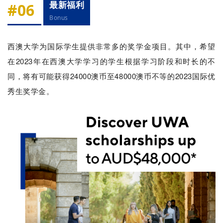
最新福利
#06
Bonus
联
西澳大学为国际学生提供非常多的奖学金项目。其中，希望
系
在2023年在西澳大学学习的学生根据学习阶段和时长的不
我
们
同，将有可能获得24000澳币至48000澳币不等的2023国际优
秀生奖学金。
技
能
移
民
投
资
移
民