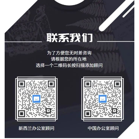
技
能
移
民
投
资
移
民
家
庭
团
聚
工
作