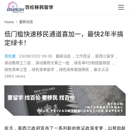
Home
最新动态
低门槛快速移民通道喜加一，最快2年半搞
定绿卡！
百伦君
23/08/2022 09:30
最新动态
,
工作签证
,
新西兰留学
,
滚动推荐之二组
,
滚动推荐文章之一组
,
绿名单6分制技能移民
,
绿色清单工签
,
绿色清单留学
,
绿色清单直接移民
,
雇主认证
2883 views
前天，新西兰政府宣布了一系列新的签证政策变更，以帮助新