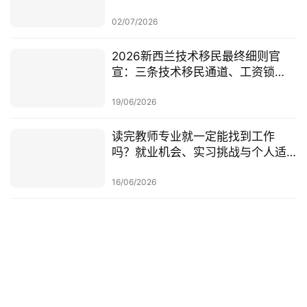
学，可考虑原则性批准或撤回退款
02/07/2026
2026新西兰技术移民最终细则官
宣：三条技术移民通道、工资锁
定、红黄名单、学历及真实岗位审
查一次梳理
19/06/2026
读完教师专业就一定能找到工作
吗？就业机会、实习挑战与个人适
配度，都要提前了解！
16/06/2026