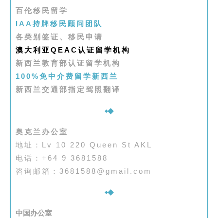
百伦移民留学
关
IAA持牌移民顾问团队
于
各类别签证、移民申请
百
澳大利亚QEAC认证留学机构
伦
新西兰教育部认证留学机构
100%免中介费留学新西兰
百
新西兰交通部指定驾照翻译
伦
A
I
咨
奥克兰办公室
询
地址：Lv 10 220 Queen St AKL
电话：+64 9 3681588
咨询邮箱：3681588@gmail.com
中国办公室