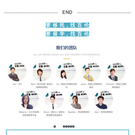
签
证
END
要 移 民，找 百 伦
新
要 留 学，找 百 伦
西
兰
留
学
访
问
签
证
澳
加
美
英