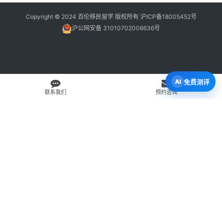
Copyright © 2024 百伦移民留学 版权所有
沪ICP备18005452号
沪公网安备 31010702006636号
免费测评
联系我们
预约咨询
免费 AI 留学移民机会分析
3 分钟初步整理方向，再由百伦顾问复核。
打开 Byron AI →
先用 Byron AI 做一次免费初步评估
根据留学、签证、移民、工签转居民和学校申请方向，先整理
关键信息，再由百伦顾问人工复核。