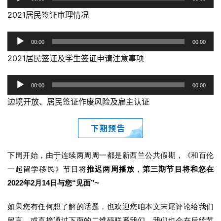
频
2021居民签证审理情况
播
放
音
00:00
00:00
器
频
2021居民签证及学生签证申请注意事项
播
放
音
00:00
00:00
器
频
边境开放、居民签证作废风险及雇主认证
播
放
下期预告
器
下周开始，由于连续两周周一都是新西兰公共假期，《和百伦
一起留学移民》节目将
推迟两周播放
，
第三期节目将和您在
2022年2月14日与您“见面”~
如果您有任何想了解的话题，也欢迎您咱本文末尾评论给我们
留言，或直接通过下面的二维码联系我们，我们也会在后续节