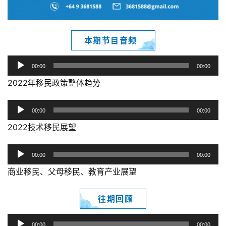
本期节目音频
音
00:00
00:00
频
2022年移民政策整体趋势
播
放
音
00:00
00:00
器
频
2022技术移民展望
播
放
音
00:00
00:00
器
频
商业移民、父母移民、教育产业展望
播
放
往期回顾
器
音
00:00
00:00