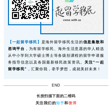
【一起留学移民】
是海外留学移民生活的
信息集散和
联
咨询平台
，为有留学移民、海外生活意愿的华人精选
系
从中小学到大学硕士博士等各级别课程的留学申请服
我
们
务指导信息以及各国最新移民政策资讯。
关注“一起
留学移民”
，汇聚你我，牵手梦想，成就美好未来！
技
能
END
移
民
长按扫描下面的二维码
关注我们的
知乎
和
微博
投