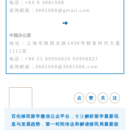
电话：+64 9 3681588
伦
咨询邮箱：3681588@gmail.com
A
I
咨
询
中国办公室
地址：上海市陕西北路1438号财富时代大厦
1111室
电话：+86 21 60956826 60956827
咨询邮箱：3681588@3681588.com
点
赞
关
注
百伦移民留学微信公众
平台
，专注
解析留学最新讯
息与发展趋势
，
第一时间传达和解读移民局最新政