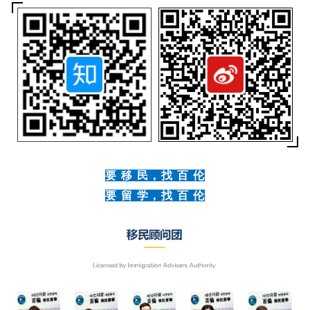
资
移
民
家
庭
团
聚
工
要 移 民，找 百 伦
作
签
要 留 学，找 百 伦
证
新
西
兰
留