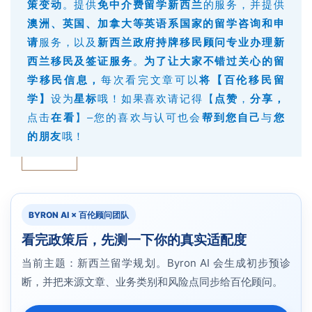
策变动
。提供
免中介费留学新西兰
的服务，并提供
澳洲、英国、加拿大等英语系国家的留学咨询和申
请
服务，以及
新西兰政府持牌移民顾问专业办理新
西兰移民及签证服务
。
为了让大家不错过关心的留
学移民信息，
每次看完文章可以
将【百伦移民留
学】
设为
星标
哦！如果喜欢请记得【
点赞
，
分享
，
点击
在看
】–您的喜欢与认可也会
帮到您自己
与
您
的朋友
哦！
BYRON AI × 百伦顾问团队
看完政策后，先测一下你的真实适配度
当前主题：新西兰留学规划。Byron AI 会生成初步预诊
断，并把来源文章、业务类别和风险点同步给百伦顾问。