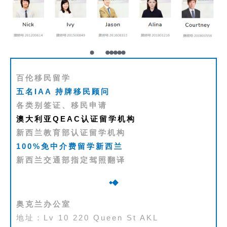
学
访
问
签
证
百伦移民留学
五名IAA 持牌移民顾问
澳
各类别签证、移民申请
加
澳大利亚QEAC认证留学机构
美
新西兰教育部认证留学机构
英
100%免中介费留学新西兰
新西兰交通部指定驾照翻译
关
于
百
伦
奥克兰办公室
地址：Lv 10 220 Queen St AKL
百