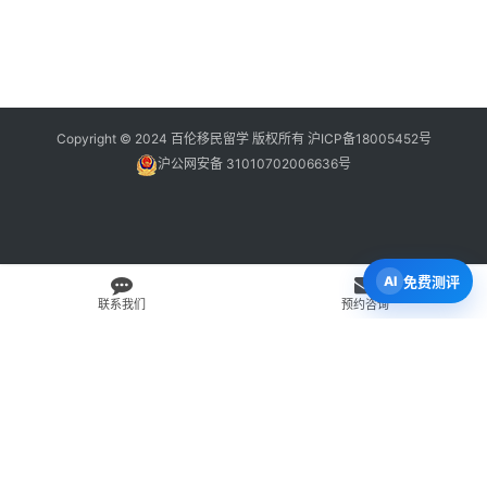
Copyright © 2024 百伦移民留学 版权所有
沪ICP备18005452号
沪公网安备 31010702006636号
免费测评
联系我们
预约咨询
免费 AI 留学移民机会分析
3 分钟初步整理方向，再由百伦顾问复核。
打开 Byron AI →