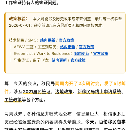
工作签证持有人的签证问题。
政策核验：
本文可能涉及历史政策或未来调整，最后统一核验至
2026-07-01；递交前请以官方最新页面和顾问复核为准。
技术移民 / SMC：
站内更新
/
官方政策
｜ AEWV 工签 / 工签到居民：
站内更新
/
官方政策
｜ Green List / Work to Residence：
站内更新
/
官方政策
｜ 学生签证 / 留学申请：
站内更新
/
官方政策
算上今天的会议，移民局
两周内开了2次研讨会，发了5封邮
件
，涉及
2021居民签证
、
边境政策
、
新移民局线上申请系统
、
工签政策
等各个方面。
两周以来，各种信息井喷式地公布，信息量巨大，相信很多朋
今天，百伦移民留学
友已经被这些庞杂的内容搞得头晕脑胀。
就帮大家系统地梳理一下，从
近期开始
到
明年7月
，
每一位关心