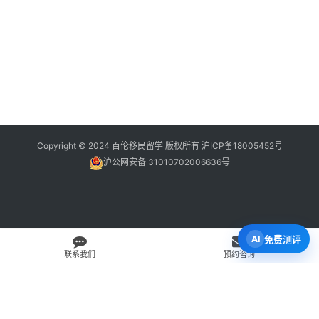
Copyright © 2024 百伦移民留学 版权所有
沪ICP备18005452号
沪公网安备 31010702006636号
免费测评
联系我们
预约咨询
免费 AI 留学移民机会分析
3 分钟初步整理方向，再由百伦顾问复核。
打开 Byron AI →