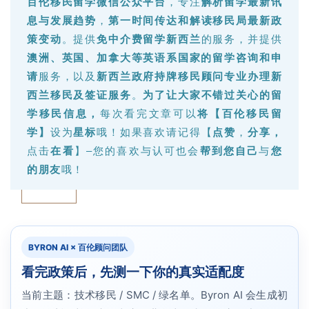
百伦移民留学微信公众
平台
，专注
解析留学最新讯
息与发展趋势
，
第一时间传达和解读移民局最新政
策变动
。提供
免中介费留学新西兰
的服务，并提供
澳洲、英国、加拿大等英语系国家的留学咨询和申
请
服务，以及
新西兰政府持牌移民顾问专业办理新
西兰移民及签证服务
。
为了让大家不错过关心的留
学移民信息，
每次看完文章可以
将【百伦移民留
学】
设为
星标
哦！如果喜欢请记得【
点赞
，
分享
，
点击
在看
】–您的喜欢与认可也会
帮到您自己
与
您
的朋友
哦！
BYRON AI × 百伦顾问团队
看完政策后，先测一下你的真实适配度
当前主题：技术移民 / SMC / 绿名单。Byron AI 会生成初