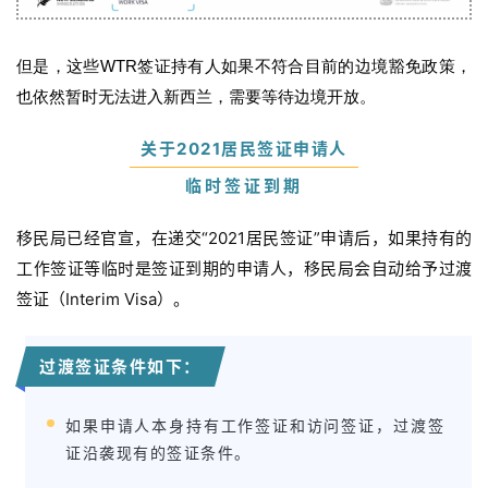
投
资
但是，这些WTR签证持有人如果不符合目前的边境豁免政策，
移
也依然暂时无法进入新西兰，需要等待边境开放。
民
关于2021居民签证申请人
家
庭
临时签证到期
团
聚
移民局已经官宣，在递交“2021居民签证”申请后，如果持有的
工作签证等临时是签证到期的申请人，移民局会自动给予过渡
工
签证
（Interim Visa）。
作
签
过渡签证条件如下：
证
如果申请人本身持有工作签证和访问签证，过渡签
新
证沿袭现有的签证条件。
西