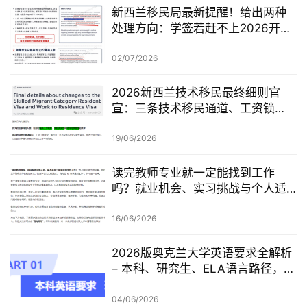
新西兰移民局最新提醒！给出两种
处理方向：学签若赶不上2026开
学，可考虑原则性批准或撤回退款
02/07/2026
2026新西兰技术移民最终细则官
宣：三条技术移民通道、工资锁
定、红黄名单、学历及真实岗位审
查一次梳理
19/06/2026
读完教师专业就一定能找到工作
吗？就业机会、实习挑战与个人适
配度，都要提前了解！
16/06/2026
2026版奥克兰大学英语要求全解析
– 本科、研究生、ELA语言路径，一
篇讲清楚
04/06/2026