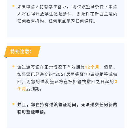
兰
如果申请人持有学生签证， 则过渡签证条件下申请
留
学
人将获得开放学生签证条件，即允许在新西兰境内
任何教育机构、任何地点学习任何课程。
访
问
签
证
特别注意：
澳
该过渡签证在正常情况下有效期为
12个月
。但是，
加
如果您已经递交的“2021居民签证”申请被拒签或撤
美
回，则您的过渡签证将在被拒签或撤回之日起的
2
英
个月
后到期。
关
并且，您在持有过渡签证期间，无法递交任何新的
于
临时签证申请。
百
伦