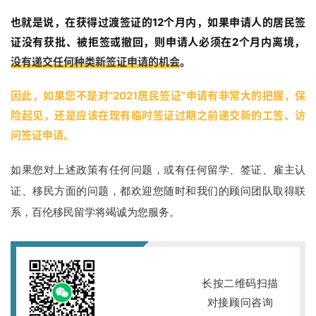
也就是说，在获得过渡签证的12个月内，如果申请人的居民签
百
证没有获批、被拒签或撤回，则申请人必须在2个月内离境，
伦
A
没有递交任何种类新签证申请的机会
。
I
咨
因此，如果您不是对“2021居民签证”申请有非常大的把握，保
询
险起见，还是应该在现有临时签证过期之前递交新的工签、访
问签证申请。
如果您对上述政策有任何问题，或有任何留学、签证、雇主认
证、移民方面的问题，都欢迎您随时和我们的顾问团队取得联
系，百伦移民留学将竭诚为您服务。
长按二维码
扫描
对接顾问咨询