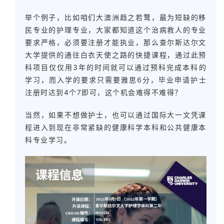
投
举个例子，比如咱们大澳洲趋之若鹜，最为短缺的移
资
民专业的护理专业，大家都知道这个治病救人的专业
移
要求严格，必须要注册才能执业，那么查尔斯达尔文
民
大学提供的通往白衣天使之路的快捷课程，通过此预
科项目仅仅用3年的时间就可以通过预科完成本科的
家
学习，而入学的要求只需要雅思6分，毕业申请护士
庭
注册时达到4个7即可，这个机会难得不难得？
团
聚
当然，如果不想做护士，也可以通过国际大一文凭课
程进入到现在非常紧缺的健康科学本科和公共健康本
工
科专业学习。
作
签
证
新
西