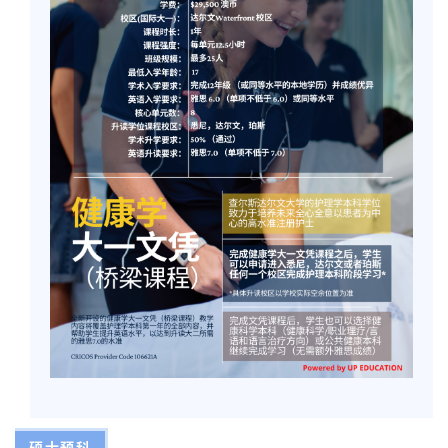
兰
留
学
访
问
签
证
澳
加
美
英
关
于
百
伦
硕士预科