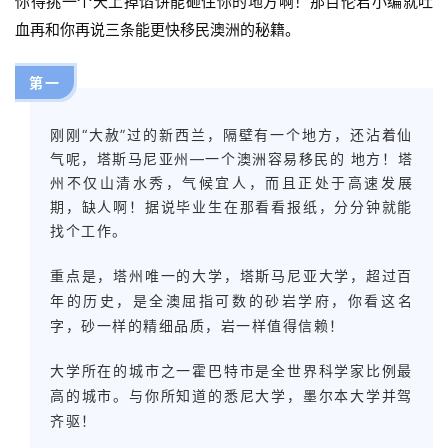
你得挑一个天上掉馅饼能砸住你的地方啊！那百伦君小编就吐
血再和你再说三条能更快移民澳洲的秘籍。
第一
刚刚“大赦”过的新西兰，隔壁有一个地方，还沾着仙
气呢，塔斯马尼亚州—一个澳洲容易移民的 地方！塔
州不仅山清水秀，气候宜人，而且正处于高速发展
期，缺人啊！据说毕业生在那看看报纸，分分钟就能
找个工作。
重点是，塔州唯一的大学，塔斯马尼亚大学，超过百
年的历史，是全澳屈指可数的砂岩学府，你看这名
字，砂一样的精细品质，岩一样值得信赖！
大学所在的城市之一霍巴特市是全世界科学家比例最
高的城市。与你所知道的悉尼大学，墨尔本大学并驾
齐驱！