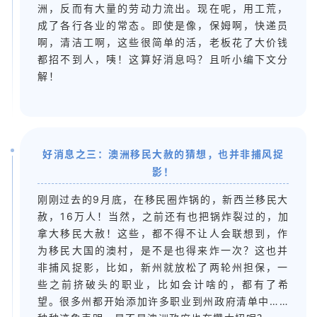
洲，反而有大量的劳动力流出。现在呢，用工荒，
成了各行各业的常态。即使是像，保姆啊，快递员
啊，清洁工啊，这些很简单的活，老板花了大价钱
都招不到人，咦！这算好消息吗？且听小编下文分
解！
好消息之三：澳洲移民大赦的猜想，也并非捕风捉
影！
刚刚过去的9月底，在移民圈炸锅的，新西兰移民大
赦，16万人！当然，之前还有也把锅炸裂过的，加
拿大移民大赦！这些，都不得不让人会联想到，作
为移民大国的澳村，是不是也得来炸一次？这也并
非捕风捉影，比如，新州就放松了两轮州担保，一
些之前挤破头的职业，比如会计啥的，都有了希
望。很多州都开始添加许多职业到州政府清单中……