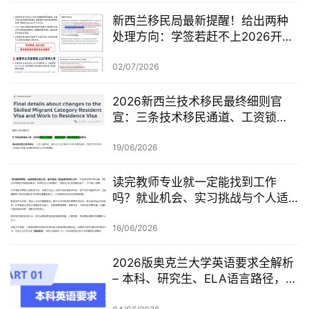
新西兰移民局最新提醒！给出两种
处理方向：学签若赶不上2026开
学，可考虑原则性批准或撤回退款
02/07/2026
2026新西兰技术移民最终细则官
宣：三条技术移民通道、工资锁
定、红黄名单、学历及真实岗位审
查一次梳理
19/06/2026
读完教师专业就一定能找到工作
吗？就业机会、实习挑战与个人适
配度，都要提前了解！
16/06/2026
2026版奥克兰大学英语要求全解析
– 本科、研究生、ELA语言路径，一
篇讲清楚