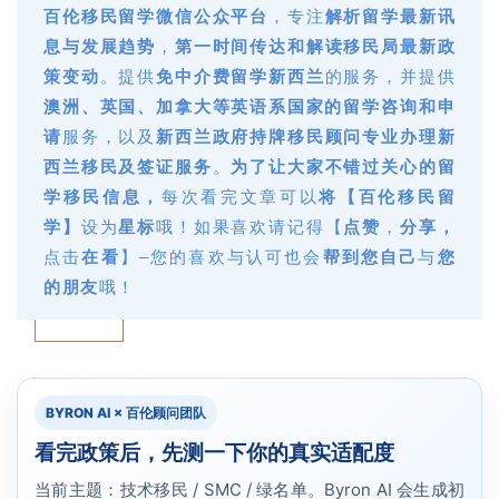
百伦移民留学微信公众
平台
，专注
解析留学最新讯
息与发展趋势
，
第一时间传达和解读移民局最新政
策变动
。提供
免中介费留学新西兰
的服务，并提供
澳洲、英国、加拿大等英语系国家的留学咨询和申
请
服务，以及
新西兰政府持牌移民顾问专业办理新
西兰移民及签证服务
。
为了让大家不错过关心的留
学移民信息，
每次看完文章可以
将【百伦移民留
学】
设为
星标
哦！如果喜欢请记得【
点赞
，
分享
，
点击
在看
】–您的喜欢与认可也会
帮到您自己
与
您
的朋友
哦！
BYRON AI × 百伦顾问团队
看完政策后，先测一下你的真实适配度
当前主题：技术移民 / SMC / 绿名单。Byron AI 会生成初