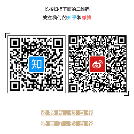
学
长按扫描下面的二维码
关注我们的
知乎
和
微博
访
问
签
证
澳
加
美
英
关
于
要 移 民，找 百 伦
百
伦
要 留 学，找 百 伦