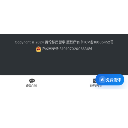
Copyright © 2024 百伦移民留学 版权所有
沪ICP备18005452号
沪公网安备 31010702006636号
免费测评
联系我们
预约咨询
免费 AI 留学移民机会分析
3 分钟初步整理方向，再由百伦顾问复核。
打开 Byron AI →