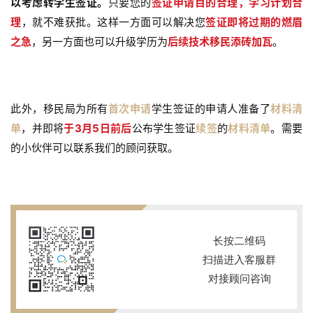
以考虑转学生签证。
只要您的
签证申请目的合理，学习计划合
理
，就不难获批。这样一方面可以解决
您
签证即将过期的燃眉
之急
，另一方面也可以升级学历为
后续技术移民添砖加瓦
。
此外，移民局为所有
首次申请
学生签证的申请人准备了
材料清
单
，并即将
于3月5日前后
公布学生签证
续签
的
材料清单
。需要
的小伙伴可以联系我们的顾问获取。
长按二维码
扫描进入客服群
对接顾问咨询