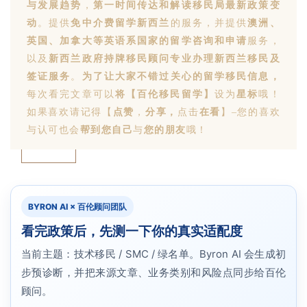
与发展趋势
，
第一时间传达和解读移民局最新政策变
动
。提供
免中介费留学新西兰
的服务，并提供
澳洲、
英国、加拿大等英语系国家的留学咨询和申请
服务，
以及
新西兰政府持牌移民顾问专业办理新西兰移民及
签证服务
。
为了让大家不错过关心的留学移民信息，
每次看完文章可以
将【百伦移民留学】
设为
星标
哦！
如果喜欢请记得【
点赞
，
分享
，
点击
在看
】–您的喜欢
与认可也会
帮到您自己
与
您的朋友
哦！
BYRON AI × 百伦顾问团队
看完政策后，先测一下你的真实适配度
当前主题：技术移民 / SMC / 绿名单。Byron AI 会生成初
步预诊断，并把来源文章、业务类别和风险点同步给百伦
顾问。