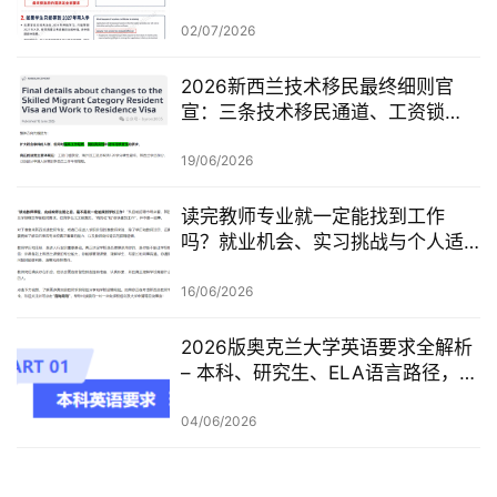
学，可考虑原则性批准或撤回退款
02/07/2026
2026新西兰技术移民最终细则官
宣：三条技术移民通道、工资锁
定、红黄名单、学历及真实岗位审
查一次梳理
19/06/2026
读完教师专业就一定能找到工作
吗？就业机会、实习挑战与个人适
配度，都要提前了解！
16/06/2026
2026版奥克兰大学英语要求全解析
– 本科、研究生、ELA语言路径，一
篇讲清楚
04/06/2026