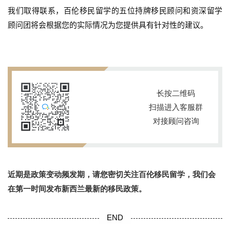
资
我们取得联系，百伦移民留学的五位持牌移民顾问和资深留学
移
顾问团将
会根据您的实际情况为您提供具有针对性的建
议
。
民
家
庭
团
长按二维码
聚
扫描进入客服群
对接顾问咨询
工
作
签
证
近期是政策变动频发期，请您密切关注百伦移民留学，我们会
在第一时间发布新西兰最新的移民政策。
新
西
兰
END
留