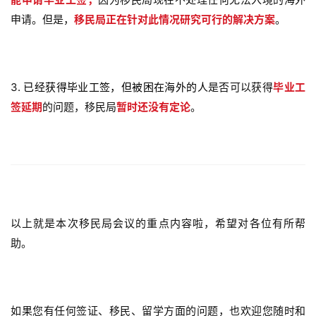
申请。但是，
移民局正在针对此情况研究可行的解决方案
。
3
.
已经获得毕业工签，但被困在海外的人
是否可以获得
毕业工
签延期
的问题，移民局
暂时还没有定论
。
联
系
我
们
技
以上就是本次移民局会议的重点内容啦，希望对各位有所帮
能
助。
移
民
投
如果您
有任何签证、移民、留学方面的问题，也欢迎您随时和