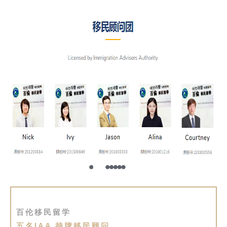
百
伦
A
I
咨
询
百伦移民留学
五名IAA 持牌移民顾问