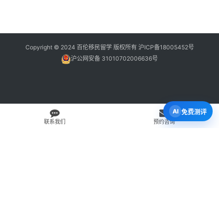
Copyright © 2024 百伦移民留学 版权所有
沪ICP备18005452号
沪公网安备 31010702006636号
免费测评
联系我们
预约咨询
免费 AI 留学移民机会分析
3 分钟初步整理方向，再由百伦顾问复核。
打开 Byron AI →
先用 Byron AI 做一次免费初步评估