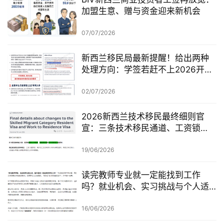
加盟生意、赠与资金迎来新机会
07/07/2026
新西兰移民局最新提醒！给出两种
处理方向：学签若赶不上2026开
学，可考虑原则性批准或撤回退款
02/07/2026
2026新西兰技术移民最终细则官
宣：三条技术移民通道、工资锁
定、红黄名单、学历及真实岗位审
查一次梳理
19/06/2026
读完教师专业就一定能找到工作
吗？就业机会、实习挑战与个人适
配度，都要提前了解！
16/06/2026