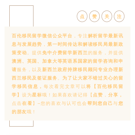
点
赞
关
注
百伦移民留学微信公众
平台
，专注
解析留学最新讯
息与发展趋势
，
第一时间传达和解读移民局最新政
策变动
。提供
免中介费留学新西兰
的服务，并提供
澳洲、英国、加拿大等英语系国家的留学咨询和申
请
服务，以及
新西兰政府持牌移民顾问专业办理新
西兰移民及签证服务
。
为了让大家不错过关心的留
学移民信息，
每次看完文章可以
将【百伦移民留
学】
设为
星标
哦！如果喜欢请记得【
点赞
，
分享
，
点击
在看
】–您的喜欢与认可也会
帮到您自己
与
您
的朋友
哦！