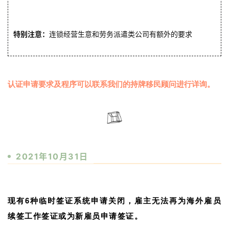
作
签
证
特别注意：
连锁经营生意和劳务派遣类公司有额外的要求
新
西
认证申请要求及程序可以联系我们的持牌移民顾问进行详询。
兰
留
学
访
问
2021年10月31日
签
证
现有6种临时签证系统申请关闭，
雇主无法再为海外雇员
澳
续签工作签证或为新雇员申请签证。
加