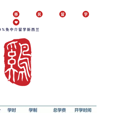
移
民
留
学
♥
00%免中介留学新西兰