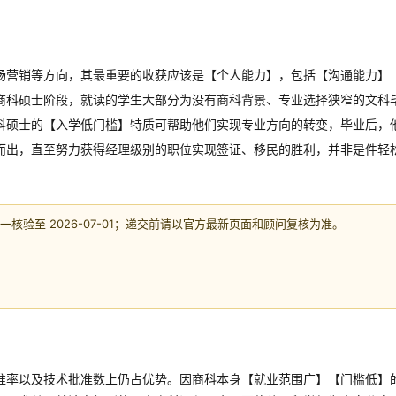
场营销等方向，其最重要的收获应该是【个人能力】，包括【沟通能力】
商科硕士阶段，就读的学生大部分为没有商科背景、专业选择狭窄的文科
科硕士的【入学低门槛】特质可帮助他们实现专业方向的转变，毕业后，
而出，直至努力获得经理级别的职位实现签证、移民的胜利，并非是件轻
核验至 2026-07-01；递交前请以官方最新页面和顾问复核为准。
准率以及技术批准数上仍占优势。因商科本身【就业范围广】【门槛低】