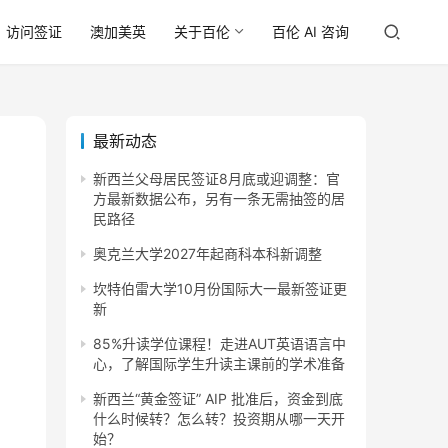
访问签证
澳加美英
关于百伦
百伦 AI 咨询
最新动态
新西兰父母居民签证8月底或迎调整：官
方最新数据公布，另有一条无需抽签的居
民路径
奥克兰大学2027年起商科本科新调整
坎特伯雷大学10月份国际大一最新签证更
新
85%升读学位课程！走进AUT英语语言中
心，了解国际学生升读主课前的学术准备
新西兰“黄金签证” AIP 批准后，资金到底
什么时候转？怎么转？投资期从哪一天开
始？