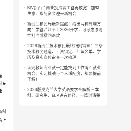
BIV新西兰商业投资者工签再放宽：加盟
生意、赠与资金迎来新机会
新西兰移民局最新提醒！给出两种处理方
向：学签若赶不上2026开学，可考虑原则
性批准或撤回退款
2026新西兰技术移民最终细则官宣：三条
技术移民通道、工资锁定、红黄名单、学
历及真实岗位审查一次梳理
读完教师专业就一定能找到工作吗？就业
机会、实习挑战与个人适配度，都要提前
金
了解！
科专
2026版奥克兰大学英语要求全解析 – 本
能
科、研究生、ELA语言路径，一篇讲清楚
商科
真正