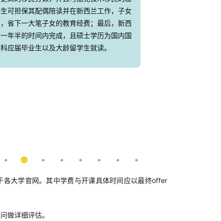
学生可担保其配偶陪读并在新西兰工作，子女
学，省下一大笔子女的教育经费；最后，新西
至一年半的时间内完成，且硕士学历为国内国
文科应届毕业生以及大龄留学生就读。
各大学官网。其中学费与开课具体时间应以最终offer
顾问做详细评估。