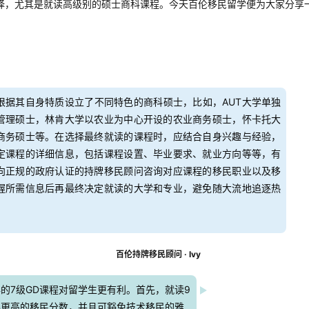
择，尤其是就读高级别的硕士商科课程。今天百伦移民留学便为大家分享
根据其自身特质设立了不同特色的商科硕士，比如，AUT大学单独
管理硕士，林肯大学以农业为中心开设的农业商务硕士，怀卡托大
商务硕士等。在选择最终就读的课程时，应结合自身兴趣与经验，
定课程的详细信息，包括课程设置、毕业要求、就业方向等等，有
向正规的政府认证的持牌移民顾问咨询对应课程的移民职业以及移
握所需信息后再最终决定就读的大学和专业，避免随大流地追逐热
百伦持牌移民顾问 · Ivy
的7级GD课程对留学生更有利。首先，就读9
得更高的移民分数，并且可豁免技术移民的雅