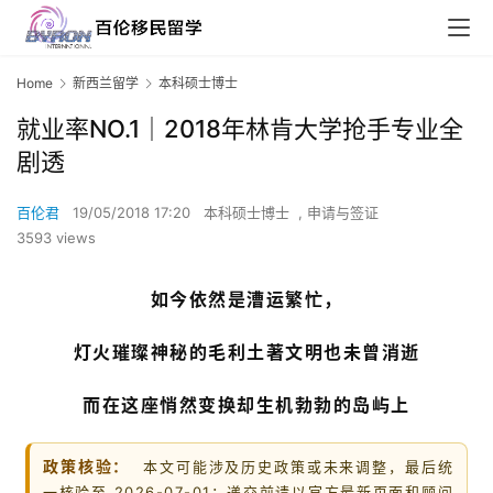
Home
新西兰留学
本科硕士博士
就业率NO.1｜2018年林肯大学抢手专业全
剧透
百伦君
19/05/2018 17:20
本科硕士博士
,
申请与签证
3593 views
如今依然是漕运繁忙，
灯火璀璨
神秘的毛利土著文明也未曾消逝
而在这座悄然变换却生机勃勃的岛屿上
政策核验：
本文可能涉及历史政策或未来调整，最后统
一核验至 2026-07-01；递交前请以官方最新页面和顾问