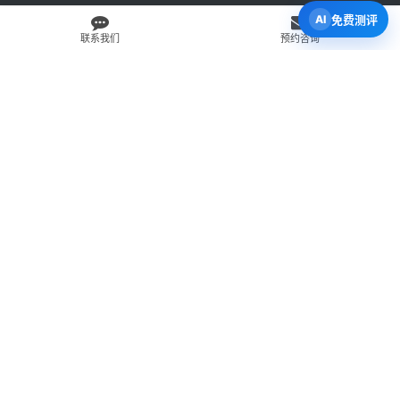
免费测评
联系我们
预约咨询
免费 AI 留学移民机会分析
3 分钟初步整理方向，再由百伦顾问复核。
打开 Byron AI →
先用 Byron AI 做一次免费初步评估
根据留学、签证、移民、工签转居民和学校申请方向，先整理
关键信息，再由百伦顾问人工复核。
AI 留学移民测评
工签转居民查询
直接申请学校