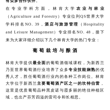
有众多合作伙伴
。
在专业学科方面，林肯大学
农业与林业
（Agriculture and Forestry）专业位列QS世界大学
学科排名NO. 39，
酒店与旅游管理
（Hospitality
and Leisure Management）专业排名NO. 48，接下
来为大家详细介绍以下几个林肯大学的热门专业：
葡 萄 栽 培 与 酿 酒
林肯大学提供
最全面
的葡萄酒领域课程，为新西兰
乃至世界葡萄酒行业培养了众多
专业技能娴熟
的优
秀人才，胜任葡萄酒行业内的各种工作岗位。林肯
大学位于新西兰
主要葡萄酒产区之一的坎特伯雷
，
这里是优质葡萄品种黑皮诺与霞多丽的绝佳种植区
域，也出产芬芳四溢的雷司令和长相思。