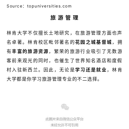
移
Source：topuniversities.com
民
旅 游 管 理
投
资
林肯大学不仅擅长土地研究，在旅游管理方面也声
移
名卓著。林肯校区毗邻著名的
花园之城基督城
，拥
民
有
丰富的旅游资源
，繁荣的旅游行业吸引了无数游
客前来观光的同时，也催生了世界知名酒店和度假
家
庭
村入驻新西兰。因此，无论是
学习还是就业
，林肯
团
大学都是你学习旅游管理专业的不二选择。
聚
工
作
签
证