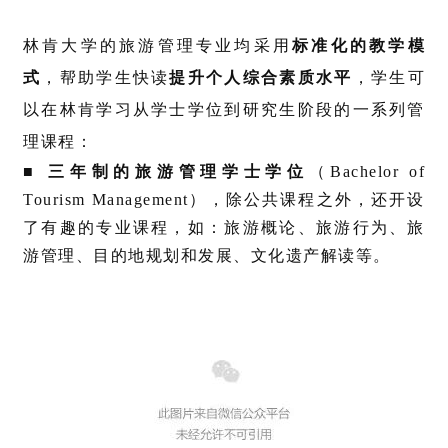
新
西
林肯大学的旅游管理专业均采用
标准化的教学模
兰
式
，帮助学生快读
提升个人综合素质水平
，学生可
留
以在林肯学习从学士学位到研究生阶段的一系列管
学
理课程：
访
■
三年制的旅游管理学士学位
（Bachelor of
问
Tourism Management），除公共课程之外，还开设
签
了有趣的专业课程，如：旅游概论、旅游行为、旅
证
游管理、目的地规划和发展、文化遗产解读等。
澳
加
美
英
关