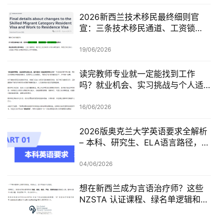
2026新西兰技术移民最终细则官
宣：三条技术移民通道、工资锁
定、红黄名单、学历及真实岗位审
查一次梳理
19/06/2026
读完教师专业就一定能找到工作
吗？就业机会、实习挑战与个人适
配度，都要提前了解！
16/06/2026
2026版奥克兰大学英语要求全解析
– 本科、研究生、ELA语言路径，一
篇讲清楚
04/06/2026
想在新西兰成为言语治疗师？这些
NZSTA 认证课程、绿名单逻辑和申
请重点，一定要先看懂！