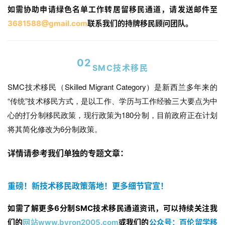
如需协助申请绿色名单工作转居留移民通道，请发送邮件至
家
3681588@gmail.com
联系我们的持牌移民顾问团队。
庭
团
聚
02
SMC技术移民
工
SMC技术移民（Skilled Migrant Category）是新西兰多年来的
作
“传统”技术移民方式，是以工作、学历与工作经验三大要点为中
签
证
心的打分制移民政策，现行政策为180分制，目前政府正在计划
将其简化修改为6分制政策。
新
西
详情请参考我们单独的专题文章：
兰
留
重磅！新技术移民政策落地！更多细节官宣！
学
如需了解更多6分制SMC技术移民通道资讯，可以持续关注我
访
们的
网站www.byron2005.com
或我们的
公众号：百伦留学移