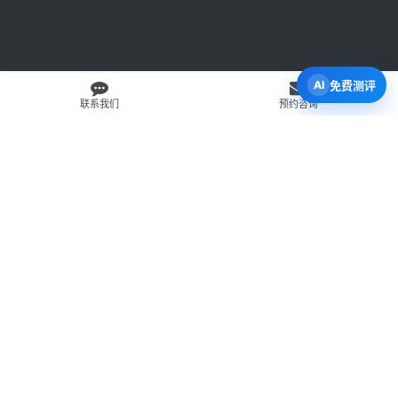
免费测评
联系我们
预约咨询
免费 AI 留学移民机会分析
3 分钟初步整理方向，再由百伦顾问复核。
打开 Byron AI →
先用 Byron AI 做一次免费初步评估
根据留学、签证、移民、工签转居民和学校申请方向，先整理
关键信息，再由百伦顾问人工复核。
AI 留学移民测评
工签转居民查询