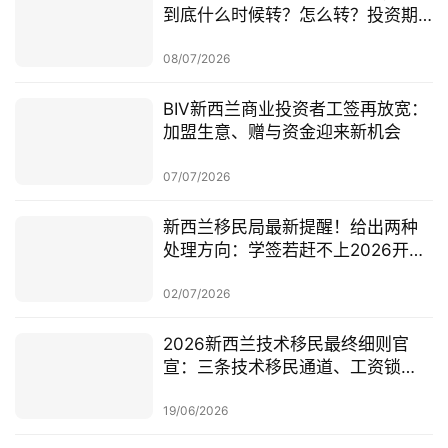
到底什么时候转？怎么转？投资期
从哪一天开始？
08/07/2026
BIV新西兰商业投资者工签再放宽：
加盟生意、赠与资金迎来新机会
07/07/2026
新西兰移民局最新提醒！给出两种
处理方向：学签若赶不上2026开
学，可考虑原则性批准或撤回退款
02/07/2026
2026新西兰技术移民最终细则官
宣：三条技术移民通道、工资锁
定、红黄名单、学历及真实岗位审
查一次梳理
19/06/2026