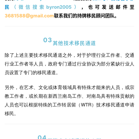
问
民
（微信搜索byron2005）
，也可发送邮件至
签
3681588@gmail.com
联系我们的持牌移民顾问团队。
证
澳
03
加
其他技术移民通道
美
除了上述主要技术移民通道之外，对于护理行业工作者、交通
英
行业工作者等人员，政府专门通过行业协议为部分紧缺行业人
员设置了专门的移民通道。
关
于
另外，在艺术、文化或体育领域具有特殊才能来的人员，或宗
百
教工作者，或长期在新西兰南岛工作、对南岛具有特殊贡献的
伦
人员也可以根据特殊的工作转居留（WTR）技术移民通道申请
移民。
百
伦
A
I
04