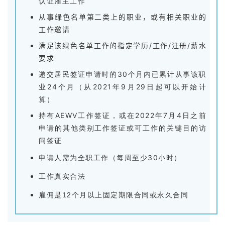
认证雇主工作
从事绿色名单第二类上的职业，或有相关职业的
工作邀请
满足该绿色名单工作的指定学历/工作/注册/薪水
联
要求
系
我
递交居民签证申请时的30个月内已累计从事该职
们
业24个月（从2021年9月29日起可以开始计
算）
技
持有AEWV工作签证，或在2022年7月4日之前
能
申请的其他类别工作签证或可工作的关键目的访
移
问签证
民
申请人需为全职工作（每周至少30小时）
投
工作真实合法
资
雇佣是12个月以上固定期限合同或永久合同
移
民