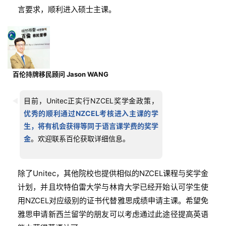
言要求，顺利进入硕士主课。
技
能
移
民
百伦持牌移民顾问 Jason WANG
投
资
目前，Unitec正实行NZCEL奖学金政策，
移
优秀的顺利通过NZCEL考核进入主课的学
民
生，将有机会获得等同于语言课学费的奖学
金
。欢迎联系百伦获取详细信息。
家
庭
团
除了Unitec，其他院校也提供相似的NZCEL课程与奖学金
聚
计划，并且坎特伯雷大学与林肯大学已经开始认可学生使
用NZCEL对应级别的证书代替雅思成绩申请主课。希望免
工
雅思申请新西兰留学的朋友可以考虑通过此途径提高英语
作