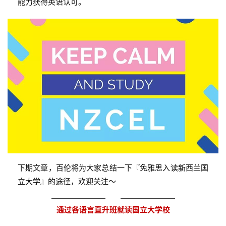
能力获得英语认可。
签
证
新
西
兰
留
学
访
问
签
证
下期文章，百伦将为大家总结一下『免雅思入读新西兰国
立大学』的途径，欢迎关注～
澳
加
通过各语言直升班就读国立大学校
美
英