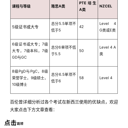
PTE培生
课程与等级
雅思A类
NZCEL
A类
总分5.5单项不
Level 4
5级证书
或大专
42
低于5
G类或E类
6级证书或大专；
7级
总分6单项不低
Level 4 A
大专，
7级本科，
7级
50
于5.5
类
GD与GC
8级PgD与PgC，
8级
总分6.5单项不
荣誉学士，
9级硕士，
58
Level 4
低于6
10级博士
百伦曾详细分析过各个考试在新西兰使用的优缺点，欢迎
大家点击下方文章查看：
点击
跳转