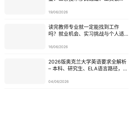
定、红黄名单、学历及真实岗位审
查一次梳理
19/06/2026
读完教师专业就一定能找到工作
吗？就业机会、实习挑战与个人适
配度，都要提前了解！
16/06/2026
2026版奥克兰大学英语要求全解析
– 本科、研究生、ELA语言路径，一
篇讲清楚
04/06/2026