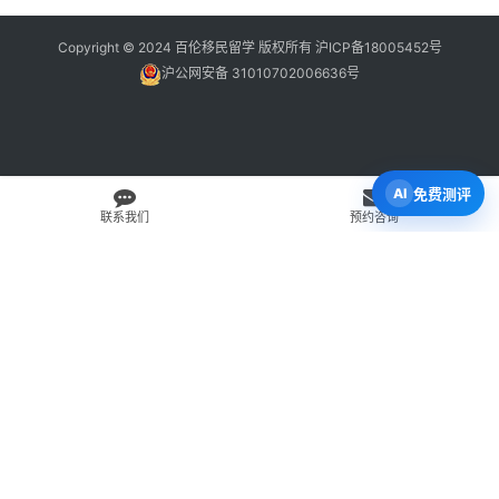
Copyright © 2024 百伦移民留学 版权所有
沪ICP备18005452号
沪公网安备 31010702006636号
免费测评
联系我们
预约咨询
免费 AI 留学移民机会分析
3 分钟初步整理方向，再由百伦顾问复核。
打开 Byron AI →
先用 Byron AI 做一次免费初步评估
根据留学、签证、移民、工签转居民和学校申请方向，先整理
关键信息，再由百伦顾问人工复核。