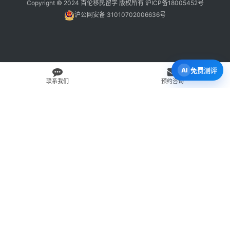
Copyright © 2024 百伦移民留学 版权所有
沪ICP备18005452号
沪公网安备 31010702006636号
免费测评
联系我们
预约咨询
免费 AI 留学移民机会分析
3 分钟初步整理方向，再由百伦顾问复核。
打开 Byron AI →
先用 Byron AI 做一次免费初步评估
根据留学、签证、移民、工签转居民和学校申请方向，先整理
关键信息，再由百伦顾问人工复核。
AI 留学移民测评