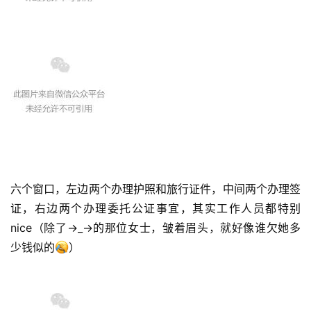
家
庭
团
聚
工
作
签
证
六个窗口，左边两个办理护照和旅行证件，中间两个办理签
证，右边两个办理委托公证事宜，其实工作人员都特别
新
西
nice（除了→_→的那位女士，皱着眉头，就好像谁欠她多
兰
少钱似的
）
留
学