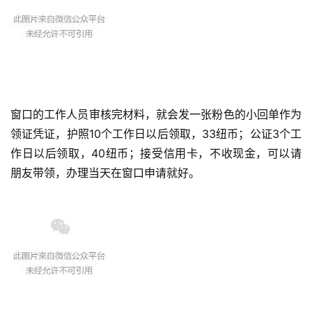
访
问
签
证
澳
加
窗口的工作人员审核完材料，就会发一张粉色的小回单作为
美
领证凭证，护照10个工作日以后领取，33纽币；公证3个工
英
作日以后领取，40纽币；接受信用卡，不收现金，可以请
朋友带领，办理当天在窗口申请就好。
关
于
百
伦
百
伦
A