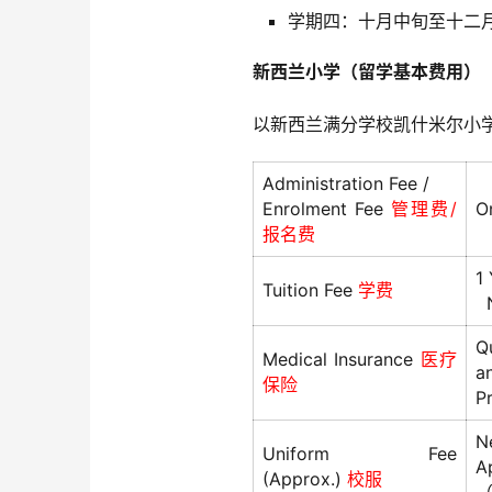
学期四：十月中旬至十二月
新西兰小学（留学基本费用）
以新西兰满分学校凯什米尔小
Administration Fee /
Enrolment Fee
管理费/
O
报名费
1
Tuition Fee
学费
N
Q
Medical Insurance
医疗
an
保险
Pr
N
Uniform Fee
A
(Approx.)
校服