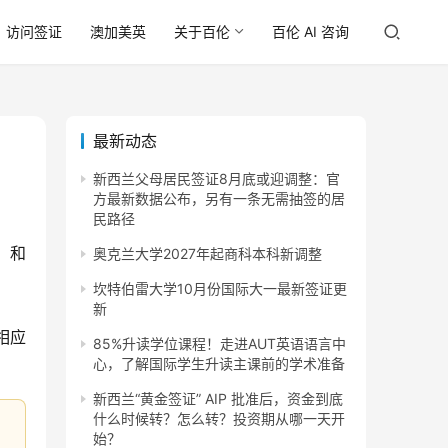
访问签证
澳加美英
关于百伦
百伦 AI 咨询
最新动态
新西兰父母居民签证8月底或迎调整：官
方最新数据公布，另有一条无需抽签的居
民路径
l）和
奥克兰大学2027年起商科本科新调整
坎特伯雷大学10月份国际大一最新签证更
新
相应
85%升读学位课程！走进AUT英语语言中
心，了解国际学生升读主课前的学术准备
新西兰“黄金签证” AIP 批准后，资金到底
什么时候转？怎么转？投资期从哪一天开
始？