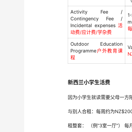
（
Activity Fee /
1
Contingency Fee /
m
Incidental expenses
活
每
动费/应计费/学杂费
Outdoor Education
V
Programme
户外教育课
N
程
新西兰小学生活费
因为小学生就读需要父母一方
与别人合租：每周约为NZ$200 
租整套： （例“3室一厅”） 每月NZ