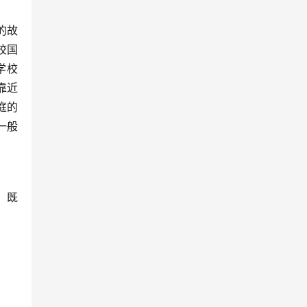
的故
校国
学校
靠近
庭的
一般
，既