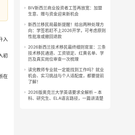
BIV新西兰商业投资者工签再放宽：加盟
生意、赠与资金迎来新机会
新西兰移民局最新提醒！给出两种处理方
向：学签若赶不上2026开学，可考虑原则
性批准或撤回退款
升入
2026新西兰技术移民最终细则官宣：三条
技术移民通道、工资锁定、红黄名单、学
入初
历及真实岗位审查一次梳理
读完教师专业就一定能找到工作吗？就业
机会、实习挑战与个人适配度，都要提前
所在
了解！
2026版奥克兰大学英语要求全解析 – 本
科、研究生、ELA语言路径，一篇讲清楚