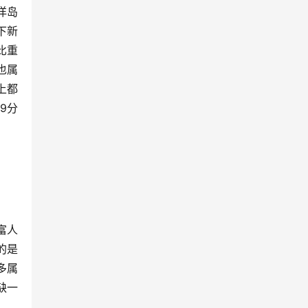
洋岛
下新
比重
也属
上都
9分
富人
的是
多属
缺一