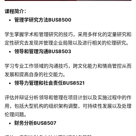
投
资
课程简介：
移
管理学研究方法BUS8500
民
学生掌握学术和管理研究的技巧，采用多样化的定量研究和
家
定性研究去发现并管理企业局限以及进行相关的伦理研究。
庭
领导和管理沟通BUS8503
团
聚
学习专业工作领域的沟通技巧，跨文化能力和情商管控从而
发展和提高自身的社交能力。
工
领导力管理和社会责任BUS8521
作
签
评估并辩证分析领导和管理在项目计划以及实施过程中的作
证
用，包括大型机构的组织架构调整，可持续性发展以及处理
伦理问题。
新
财务分析BUS8507
西
兰