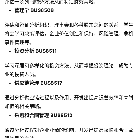
评估一系列的财务方法从而制定财务策略。
留
管理学 BUS8508
学
评估和辩证分析组织，理事会和各种股东之间的关系。学生
访
将会学习决策评估，企业价值创造和保持，风险管理，危机
问
事件管理等。
签
证
投资分析 BUS8511
学习深层和多样化的投资方法，从而掌握投资理论，成为专
澳
加
业的投资人员。
美
供应链管理 BUS8517
英
通过分析供应链过程以及作用，开发出提高运营效率和高附
关
加值的相关策略。
于
采购和合同管理 BUS8512
百
伦
通过分析过程对企业业绩的影响，开发出提高采购和合同管