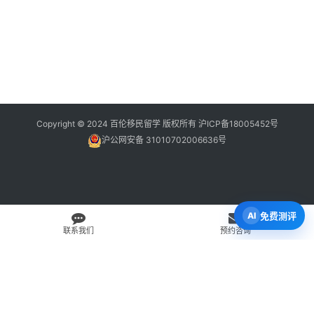
Copyright © 2024 百伦移民留学 版权所有
沪ICP备18005452号
沪公网安备 31010702006636号
免费测评
联系我们
预约咨询
免费 AI 留学移民机会分析
3 分钟初步整理方向，再由百伦顾问复核。
打开 Byron AI →