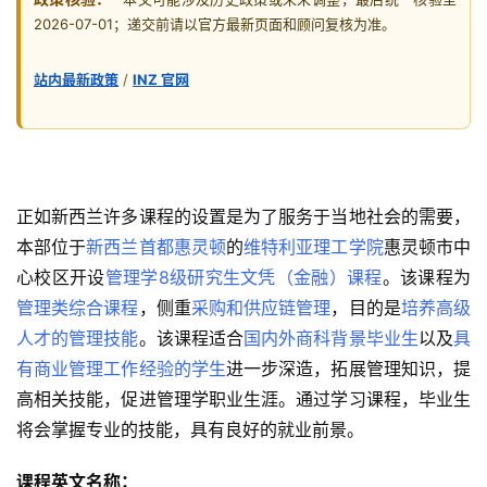
2026-07-01；递交前请以官方最新页面和顾问复核为准。
站内最新政策
/
INZ 官网
正如新西兰许多课程的设置是为了服务于当地社会的需要，
本部位于
新西兰首都惠灵顿
的
维特利亚理工学院
惠灵顿市中
心校区开设
管理学8级研究生文凭（金融）课程
。该课程为
管理类综合课程
，侧重
采购和供应链管理
，目的是
培养高级
人才的管理技能
。该课程适合
国内外商科背景毕业生
以及
具
有商业管理工作经验的学生
进一步深造，拓展管理知识，提
高相关技能，促进管理学职业生涯。通过学习课程，毕业生
将会掌握专业的技能，具有良好的就业前景。
课程英文名称：