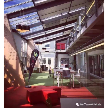
联
系
我
们
技
能
移
民