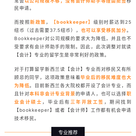
常会
以公司规模不够，没有会计师助手等理由拒签
移
民申请。
而按照
新政策
，
【bookkeeper】
级别时薪达到25
纽币（过去需要37.5纽币），
也可以享受移民加分
。
Bookkeeper对公司规模的要求大为降低，并且也不
受要求有会计师助手的限制。因此，此次调整对就读
【会计】专业的留学生是非常利好的政策。
对于打算留学新西兰读【会计】专业而对移民又有所
顾忌的同学，这项政策意味着
毕业后的移民难度也大
为降低
。目前新西兰各大院校都开设了会计专业，而
且针对
本科非会计专业背景
的申请人，也可以选择
职
业会计硕士
，毕业后有
三年开放工签
，期间找到
【bookkeeper】或者【会计师】工作都有机会申请
技术移民。
专业推荐