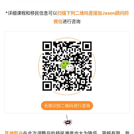
作
签
*详细课程和移民信息可以
扫描下列二维码直接加Jason顾问的
证
微信
进行咨询
新
西
兰
留
学
访
问
签
证
长按识别二维码进行咨询
澳
加
美
其他职业
在此次调整后的移民难度也大为降低，篇幅有限，我