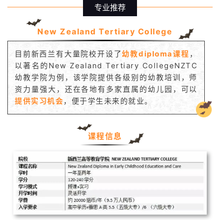
专业推荐
技
New Zealand Tertiary College
能
移
目前新西兰有大量院校开设了
幼教diploma课程
，
民
以著名的New Zealand Tertiary CollegeNZTC
幼教学院为例，该学院提供各级别的幼教培训，师
投
资力量强大，还在各地有多家直属的幼儿园，可以
资
提供实习机会
，便于学生未来的就业。
移
民
课程信息
家
庭
团
聚
工