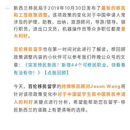
新西兰移民局于2019年10月30日发布了
最新的移民
和工签政策调整
。该项政策的变化对于中国申请人常
涉及的护理，助教，出纳，旅游顾问，导游/猎导、银
行职员，进出口文员，机器操作员等众多职位都是
重
大利好
。
百伦移民留学
也在第一时间对此进行了解读，想回顾
政策调整内容的小伙伴可以参考我们昨晚公众号的文
章：
《突发移民新政！
新增44个可移民职业，快看看
有没有你！
》【点我回顾】
今天，
百伦移民留学
的
持牌移民顾问Jason Wang
将
针对该项政策变化中
对于中国留学生和中国移民申请
人的利好
关键点进行分析，希望能帮助您在留学-移
民新西兰的道路上有更清晰的选择。