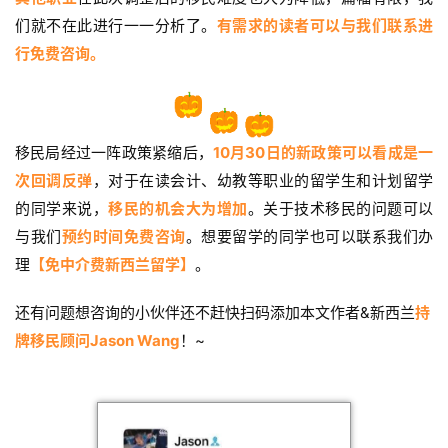
英
们就不在此进行一一分析了。
有需求的读者可以与我们联系进
行免费咨询。
关
于
百
伦
移民局经过一阵政策紧缩后，
10月30日的新政策可以看成是一
次回调反弹
，对于在读会计、幼教等职业的留学生和计划留学
百
的同学来说，
移民的机会大为增加
。关于技术移民的问题可以
伦
与我们
预约时间免费咨询
。想要留学的同学也可以联系我们办
A
I
理
【免中介费新西兰留学】
。
咨
询
还有问题想咨询的小伙伴还不赶快扫码添加本文作者&新西兰
持
牌移民顾问Jason Wang
！~