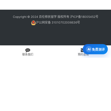
Copyright © 2024 百伦移民留学 版权所有
沪ICP备18005452号
沪公网安备 31010702006636号
免费测评
联系我们
预约咨询
免费 AI 留学移民机会分析
3 分钟初步整理方向，再由百伦顾问复核。
打开 Byron AI →
先用 Byron AI 做一次免费初步评估
根据留学、签证、移民、工签转居民和学校申请方向，先整理
关键信息，再由百伦顾问人工复核。