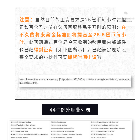
注意：
虽然目前的工资要求是25纽币每小时，但
正如百伦君之前在父母团聚移民重开时的预测：
在
不久的将来薪金标准即将提高至25.5纽币每小
时
。
此预测通过百伦君今天收到的移民局内部邮件
也已经
得到证实
【如下图所示】。
已经满足现阶段
薪金要求的小伙伴可要
抓紧时间申请
啦。
44个例外职业列表