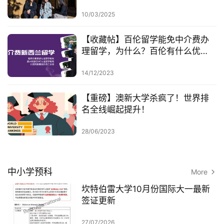
10/03/2025
家
庭
【收藏帖】百伦留学能免中介费办
团
理留学，为什么？百伦有什么优
聚
势？
14/12/2023
工
【重磅】澳新大学杀疯了！世界排
作
名全线崛起提升！
签
证
28/06/2023
新
西
中小学预科
More
兰
留
坎特伯雷大学10月份国际大一最新
学
签证更新
27/07/2026