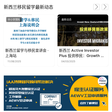
新西兰移民留学最新动态
最新动态
最新动态
新西兰 Active Investor
【收藏贴】父母团聚担保人
Plus 投资移民：Growth 与
工资要求达不到，抽不到
Balanced 路径说明
签？办父母退休移民！
04/03/2025
30/01/2024