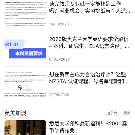
读完教师专业就一定能找到工作
吗？就业机会、实习挑战与个人适
配度，都要提前了解！
16/06/2026
联
2026版奥克兰大学英语要求全解析
系
– 本科、研究生、ELA语言路径，一
我
篇讲清楚
们
04/06/2026
技
想在新西兰成为言语治疗师？这些
能
NZSTA 认证课程、绿名单逻辑和申
移
请重点，一定要先看懂！
民
29/05/2026
投
英美加澳
加拿大
/
澳洲
资
悉尼大学预科最新福利！$2000澳
移
币学费减免！
民