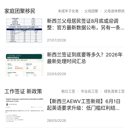
家庭团聚移民
未成年子女类
/
父母团聚
/
父母退休移民
新西兰父母居民签证8月底或迎调
整：官方最新数据公布，另有一条
无需抽签的居民路径
27/07/2026
新西兰签证到底要等多久？2026年
最新处理时间汇总
22/05/2026
工作签证 新政策
假日工签
/
毕业后工签
/
绿色清单工签
【新西兰AEWV工签新规】6月1日
起英语要求升级：低门槛红利结
束，移民系统重新洗牌的开始
26/05/2026