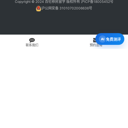
Copyright © 2024 百伦移民留学 版权所有
沪ICP备18005452号
沪公网安备 31010702006636号
免费测评
联系我们
预约咨询
免费 AI 留学移民机会分析
3 分钟初步整理方向，再由百伦顾问复核。
打开 Byron AI →
先用 Byron AI 做一次免费初步评估
根据留学、签证、移民、工签转居民和学校申请方向，先整理
关键信息，再由百伦顾问人工复核。
AI 留学移民测评