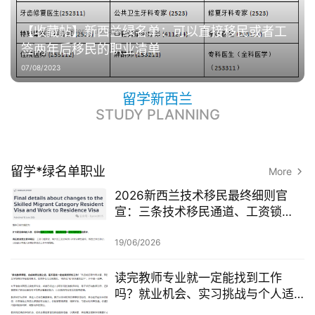
【收藏帖】新西兰绿名单：可以直接移民或者工
签两年后移民的职业清单
07/08/2023
留学新西兰
STUDY PLANNING
留学*绿名单职业
More
2026新西兰技术移民最终细则官
宣：三条技术移民通道、工资锁
定、红黄名单、学历及真实岗位审
查一次梳理
19/06/2026
读完教师专业就一定能找到工作
吗？就业机会、实习挑战与个人适
配度，都要提前了解！