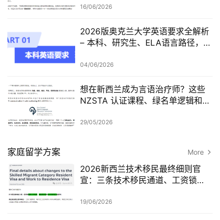
16/06/2026
2026版奥克兰大学英语要求全解析
– 本科、研究生、ELA语言路径，一
篇讲清楚
04/06/2026
想在新西兰成为言语治疗师？这些
NZSTA 认证课程、绿名单逻辑和申
请重点，一定要先看懂！
29/05/2026
家庭留学方案
More
2026新西兰技术移民最终细则官
宣：三条技术移民通道、工资锁
定、红黄名单、学历及真实岗位审
查一次梳理
19/06/2026