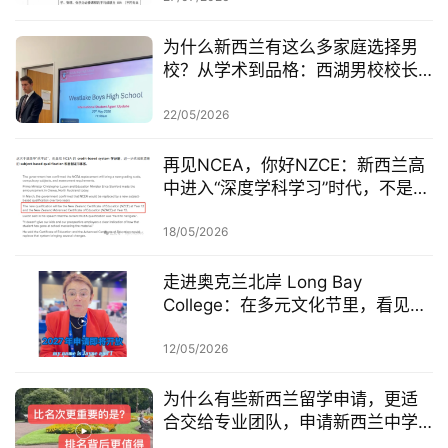
访
问
为什么新西兰有这么多家庭选择男
签
校？从学术到品格：西湖男校校长
证
谈男孩成长，家长值得认真听一听
22/05/2026
澳
加
再见NCEA，你好NZCE：新西兰高
美
中进入“深度学科学习”时代，不是简
英
单“收紧”，而是学科能力被放回中
心，学术标准重新校准，大家怎么
18/05/2026
看？
关
走进奥克兰北岸 Long Bay
于
College：在多元文化节里，看见真
百
实校园和学术氛围
伦
12/05/2026
百
为什么有些新西兰留学申请，更适
伦
合交给专业团队，申请新西兰中学/
A
本科/硕士，DIY最容易卡在哪？