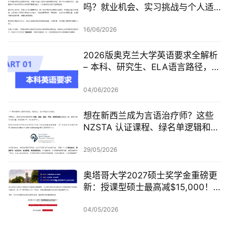
吗？就业机会、实习挑战与个人适
配度，都要提前了解！
16/06/2026
2026版奥克兰大学英语要求全解析
– 本科、研究生、ELA语言路径，一
篇讲清楚
04/06/2026
想在新西兰成为言语治疗师？这些
NZSTA 认证课程、绿名单逻辑和申
请重点，一定要先看懂！
29/05/2026
奥塔哥大学2027硕士奖学金重磅更
新：授课型硕士最高减$15,000！
本科、硕士、博士、预科奖学金一
次看懂
04/05/2026