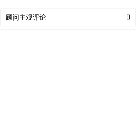
证
顾问主观评论
澳
加
美
英
关
于
百
伦
百
伦
A
I
咨
询