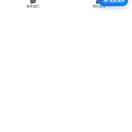
免费测评
联系我们
预约咨询
免费 AI 留学移民机会分析
3 分钟初步整理方向，再由百伦顾问复核。
打开 Byron AI →
先用 Byron AI 做一次免费初步评估
根据留学、签证、移民、工签转居民和学校申请方向，先整理
关键信息，再由百伦顾问人工复核。
AI 留学移民测评
工签转居民查询
直接申请学校
留学移民知识库