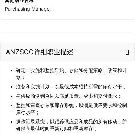
其他职业名称
Purchasing Manager
联
系
我
们
ANZSCO详细职业描述
技
能
移
确定、实施和监控采购、存储和分配策略、政策和计
民
划；
准备和实施计划，以最低成本维持所需的库存水平；
投
与供应商谈判合同以满足质量、成本和交付要求；
资
移
监控和审查存储和库存系统，以满足供应要求和控制
民
库存水平；
操作记录系统，以跟踪供应品和成品的所有移动，并
家
确保在最佳时间重新订购和重新库存；