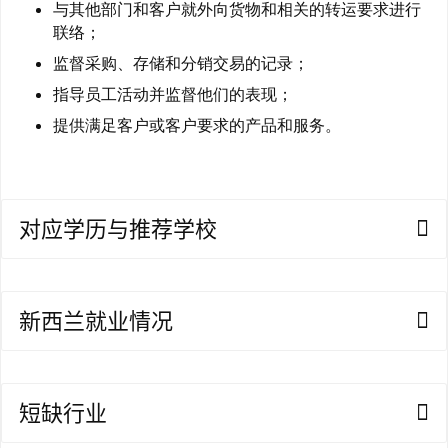
庭
与其他部门和客户就外向货物和相关的转运要求进行
团
联络；
聚
监督采购、存储和分销交易的记录；
指导员工活动并监督他们的表现；
工
提供满足客户或客户要求的产品和服务。
作
签
证
对应学历与推荐学校
新
西
兰
留
新西兰就业情况
学
访
问
短缺行业
签