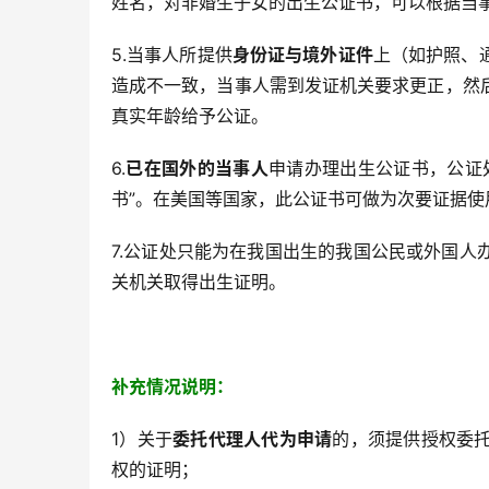
姓名，对非婚生子女的出生公证书，可以根据当
5.当事人所提供
身份证与境外证件
上（如护照、
造成不一致，当事人需到发证机关要求更正，然
真实年龄给予公证。
6.
已在国外的当事人
申请办理出生公证书，公证
书”。在美国等国家，此公证书可做为次要证据使
7.公证处只能为在我国出生的我国公民或外国人
关机关取得出生证明。
补充情况说明：
1）关于
委托代理人代为申
请
的，须提供授权委
权的证明；