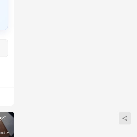
要雅
ext