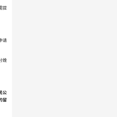
需提
申请
分娩
民公
的留