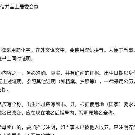
明信并盖上居委会章
一律采用简化字。在外文译文中，要使用汉语拼音。为便于当事
证书上同时证明。
心内容之一，务必准确、真实，并有确凿的证据。出生日期以身
无上述证明，参照其他证明（如档案、护照等），一律采用公历
日期。
名应写全称。出生地址应写到市、县，根据使用地（国家）要求
地名已改变，应在现在地名后括号内，写明原地名全称。
父母死亡的，要加括号注明，如当事人已被他人收养，应注明养