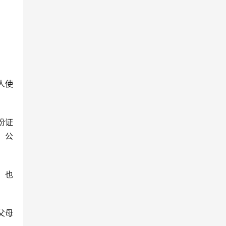
人使
份证
，公
，也
父母