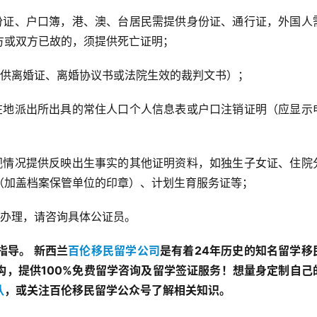
份证、户口簿，港、澳、台居民需提供身份证、通行证，外国人
方或双方已故的，须提供死亡证明；
供离婚证、离婚协议书或法院生效的裁判文书）；
在地派出所出具的常住人口个人信息表或户口注销证明（应显示
视情况提供反映出生事实的其他证明资料，如独生子女证、住院
（加盖档案保管单位的印章）、计划生育服务证等；
办理，请咨询具体公证员。
指导。
新西兰
百伦移民留学公司
是
有着
24
年历史的知名留学移
构，
提供
100%
免费
留学咨询及留学
签证服务
！
想量身定制自己
队
，或关注百伦移民留学公众号了解相关知识。