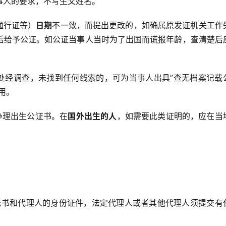
事人的要求，不写生父姓名。
通行证等）
日期
不一致，而提出更改的，如确属原发证机关工作
后给予公证。如公证当事人当时为了出国而谎报年龄，查清楚后
处经调查，未找到任何线索的，可为当事人出具”查无档案记载
用。
办理出生公证书。在
国外出生
的人
，如需要此类证明的，应在当
托书和代理人的身份证件，法定代理人或者其他代理人须提交有