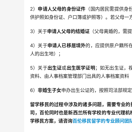
2）
申请人
父母的身份证件
（国内居民需提供身
供护照如身份证、户口簿或护照等）。若父母一
3）关于
申请人
父母的结婚证
（父母离婚的，需提
4）关于
申请人已移居境外
的，应提供原户籍所
人的出生地）；
5）关于
出生证
或
出生医学证明
；如无出生证，
资料、由人事档案管理部门出具的人事档案资料
6）
非婚生子女
申办出生公证的，按照司法部规定
留学移民的过程中涉及的诸多问题，需要专业的
司，百伦同时也是新西兰所有学校的专业代理机
学移民方案，请咨询
百伦移民留学的专业顾问团