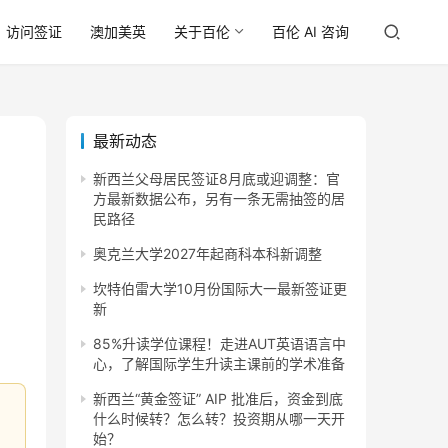
访问签证
澳加美英
关于百伦
百伦 AI 咨询
最新动态
新西兰父母居民签证8月底或迎调整：官
方最新数据公布，另有一条无需抽签的居
民路径
奥克兰大学2027年起商科本科新调整
坎特伯雷大学10月份国际大一最新签证更
新
85%升读学位课程！走进AUT英语语言中
心，了解国际学生升读主课前的学术准备
新西兰“黄金签证” AIP 批准后，资金到底
什么时候转？怎么转？投资期从哪一天开
始？