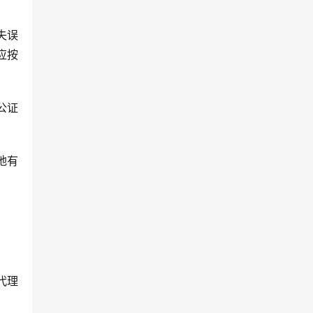
失误
应按
公证
地有
代理