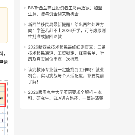
BIV新西兰商业投资者工签再放宽：加盟
生意、赠与资金迎来新机会
新西兰移民局最新提醒！给出两种处理方
向：学签若赶不上2026开学，可考虑原则
性批准或撤回退款
2026新西兰技术移民最终细则官宣：三条
技术移民通道、工资锁定、红黄名单、学
料，
历及真实岗位审查一次梳理
申请
读完教师专业就一定能找到工作吗？就业
。
机会、实习挑战与个人适配度，都要提前
了解！
2026版奥克兰大学英语要求全解析 – 本
科、研究生、ELA语言路径，一篇讲清楚