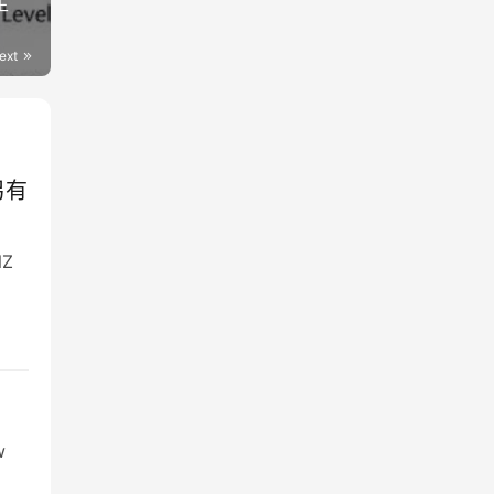
生
ext
另有
NZ
w