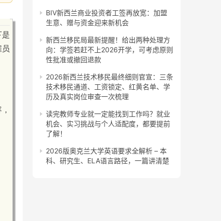
BIV新西兰商业投资者工签再放宽：加盟
生意、赠与资金迎来新机会
下是
新西兰移民局最新提醒！给出两种处理方
雇员
向：学签若赶不上2026开学，可考虑原则
性批准或撤回退款
2026新西兰技术移民最终细则官宣：三条
技术移民通道、工资锁定、红黄名单、学
历及真实岗位审查一次梳理
容，
读完教师专业就一定能找到工作吗？就业
机会、实习挑战与个人适配度，都要提前
了解！
2026版奥克兰大学英语要求全解析 – 本
科、研究生、ELA语言路径，一篇讲清楚