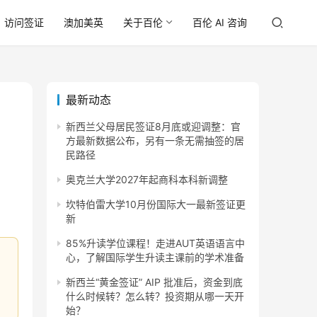
访问签证
澳加美英
关于百伦
百伦 AI 咨询
最新动态
新西兰父母居民签证8月底或迎调整：官
方最新数据公布，另有一条无需抽签的居
民路径
奥克兰大学2027年起商科本科新调整
坎特伯雷大学10月份国际大一最新签证更
新
85%升读学位课程！走进AUT英语语言中
心，了解国际学生升读主课前的学术准备
新西兰“黄金签证” AIP 批准后，资金到底
什么时候转？怎么转？投资期从哪一天开
始？