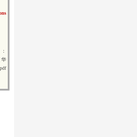
ons
：
书（华
pdf