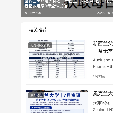
世界营商环境大排名：新西兰总排名第3位， 保
者指数连续9年全球最佳
Previous
23/10/201
相关推荐
新西兰父
幻灯-移民首页
一条无需
Auckland 
Phone: +6
18小时前
奥克兰大
最新动态
欢迎咨询： Auc
Zealand N