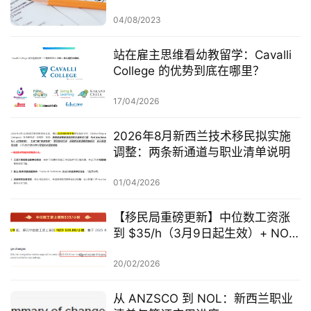
联
系
04/08/2023
我
们
站在雇主思维看幼教留学：Cavalli
College 的优势到底在哪里？
技
17/04/2026
能
移
2026年8月新西兰技术移民拟实施
民
调整：两条新通道与职业清单说明
投
01/04/2026
资
移
【移民局重磅更新】中位数工资涨
民
到 $35/h（3月9日起生效）+ NOL
国家职业清单新增 47 个 AEWV 职
业
20/02/2026
家
庭
从 ANZSCO 到 NOL：新西兰职业
团