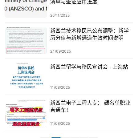
清单与签证应用进度
聚
26/11/2025
工
作
新西兰技术移民已公布调整：新学
签
历分值与新增通道生效时间说明
证
24/09/2025
新
西
新西兰留学与移民宣讲会 · 上海站
兰
留
11/08/2025
学
新西兰电子工程大专： 绿名单职业
访
直通车！
问
签
11/08/2025
证