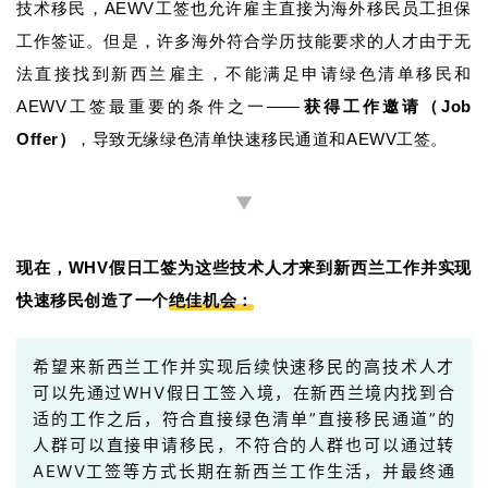
技术移民，AEWV工签也允许雇主直接为海外移民员工担保
证
工作签证。但是，许多海外符合学历技能要求的人才由于无
法直接找到新西兰雇主，不能满足申请绿色清单移民和
澳
加
AEWV工签最重要的条件之一——
获得工作邀请（Job
美
Offer）
，导致无缘绿色清单快速移民通道和AEWV工签。
英
▼
关
于
现在，WHV假日工签为这些技术人才来到新西兰工作并实现
百
伦
快速移民创造了一个
绝佳机会：
百
希望来新西兰工作并实现后续快速移民的高技术人才
伦
可以先通过WHV假日工签入境，在新西兰境内找到合
A
适的工作之后，符合直接绿色清单”直接移民通道”的
I
人群可以直接申请移民，不符合的人群也可以通过转
咨
AEWV工签等方式长期在新西兰工作生活，并最终通