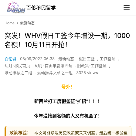
Home
最新动态
突发！WHV假日工签今年增设一期，1000
名额！10月11日开抢！
百伦君
08/09/2022 06:38
最新动态
,
假日工签
,
工作签证
,
幻灯-移民首页
,
幻灯-首页单篇第四条
,
旧政策-工作签证
,
滚动推荐之二组
,
滚动推荐文章之一组
3325 views
号外！
新西兰打工度假签证“扩招”！！！
今年没抢到名额的人又有机会了！
政策核验：
本文可能涉及历史政策或未来调整，最后统一核验至