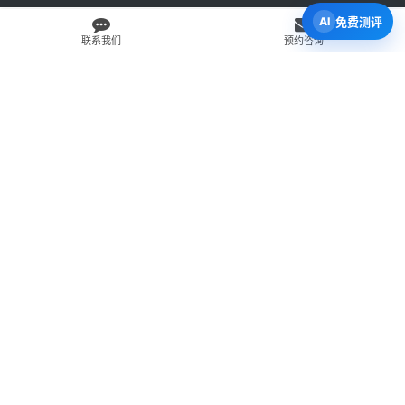
免费测评
联系我们
预约咨询
免费 AI 留学移民机会分析
3 分钟初步整理方向，再由百伦顾问复核。
打开 Byron AI →
先用 Byron AI 做一次免费初步评估
根据留学、签证、移民、工签转居民和学校申请方向，先整理
关键信息，再由百伦顾问人工复核。
AI 留学移民测评
工签转居民查询
直接申请学校