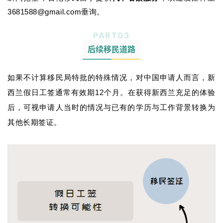
3681588@gmail.com垂询。
联
PART
0
3
系
后续移民道路
我
们
如果不计算移民局特批的特殊情况，
对中国申请人而言，新
技
西兰假日工签通常有效期12个月。在获得新西兰充足的体验
能
后，可视申请人当时的情况与已有的学历与工作背景转换为
移
其他长期签证。
民
投
资
移
民
家