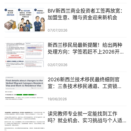
BIV新西兰商业投资者工签再放宽：
加盟生意、赠与资金迎来新机会
07/07/2026
新西兰移民局最新提醒！给出两种
处理方向：学签若赶不上2026开
学，可考虑原则性批准或撤回退款
02/07/2026
2026新西兰技术移民最终细则官
宣：三条技术移民通道、工资锁
定、红黄名单、学历及真实岗位审
查一次梳理
19/06/2026
读完教师专业就一定能找到工作
吗？就业机会、实习挑战与个人适
配度，都要提前了解！