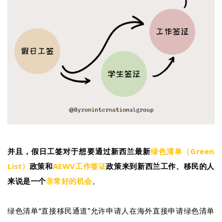
庭
团
聚
工
作
签
证
新
西
兰
绿色清单（Green
并且，假日工签对于想要通过新西兰最新
留
List）
AEWV工作签证
政策和
政策来到新西兰工作、移民的人
学
非常好的机会
来说是一个
。
访
问
绿色清单“直接移民通道”允许申请人在海外直接申请绿色清单
签