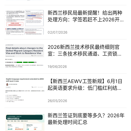
新西兰移民局最新提醒！给出两种
处理方向：学签若赶不上2026开
学，可考虑原则性批准或撤回退款
02/07/2026
2026新西兰技术移民最终细则官
宣：三条技术移民通道、工资锁
定、红黄名单、学历及真实岗位审
查一次梳理
19/06/2026
【新西兰AEWV工签新规】6月1日
起英语要求升级：低门槛红利结
束，移民系统重新洗牌的开始
26/05/2026
新西兰签证到底要等多久？2026年
最新处理时间汇总