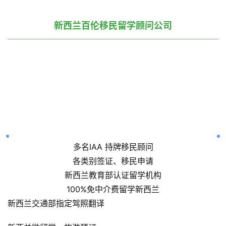
家
庭
新西兰百伦移民留学顾问公司
团
聚
工
作
签
证
新
西
多名IAA 持牌移民顾问
兰
各类别签证、移民申请
留
新西兰教育部认证留学机构
学
100%免中介费留学新西兰
新西兰交通部指定驾照翻译
访
问