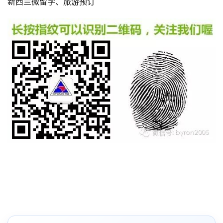
新西兰微留学、旅游预订
签
证
澳
加
美
英
关
于
百
伦
百
伦
A
I
咨