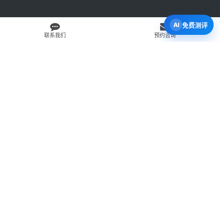
免费测评
联系我们
预约咨询
免费 AI 留学移民机会分析
3 分钟初步整理方向，再由百伦顾问复核。
打开 Byron AI →
先用 Byron AI 做一次免费初步评估
根据留学、签证、移民、工签转居民和学校申请方向，先整理
关键信息，再由百伦顾问人工复核。
AI 留学移民测评
工签转居民查询
直接申请学校