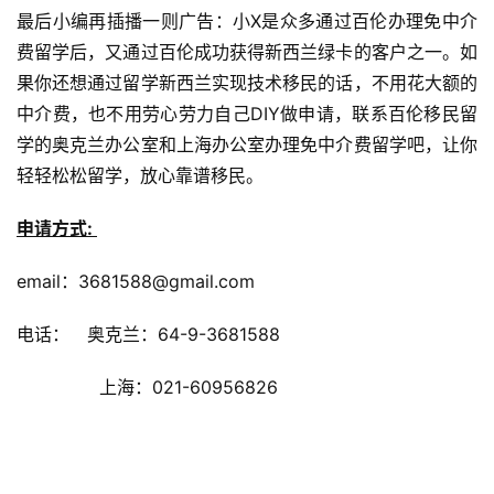
最后小编再插播一则广告：小X是众多通过百伦办理免中介
费留学后，又通过百伦成功获得新西兰绿卡的客户之一。如
联
果你还想通过留学新西兰实现技术移民的话，不用花大额的
系
中介费，也不用劳心劳力自己DIY做申请，联系百伦移民留
我
学的奥克兰办公室和上海办公室办理免中介费留学吧，让你
们
轻轻松松留学，放心靠谱移民。
技
申请方式:
能
移
email：3681588@gmail.com
民
电话： 奥克兰：64-9-3681588
投
资
上海：021-60956826
移
民