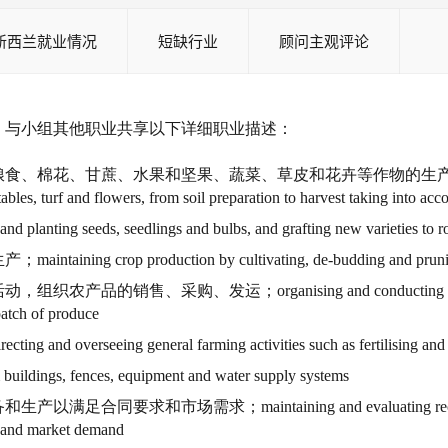
新西兰就业情况
短缺行业
顾问主观评论
中，与小组其他职业共享以下详细职业描述：
果和坚果、蔬菜、草皮和花卉等作物的生产和销售；planning and coo
etables, turf and flowers, from soil preparation to harvest taking into a
, seedlings and bulbs, and grafting new varieties to roo
duction by cultivating, de-budding and pruning, and m
；organising and conducting farming operations, 
patch of produce
 general farming activities such as fertilising and pes
fences, equipment and water supply systems
intaining and evaluating records of farming activ
s and market demand