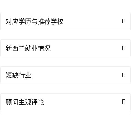
加
美
英
对应学历与推荐学校
关
于
百
新西兰就业情况
伦
百
短缺行业
伦
A
I
咨
顾问主观评论
询