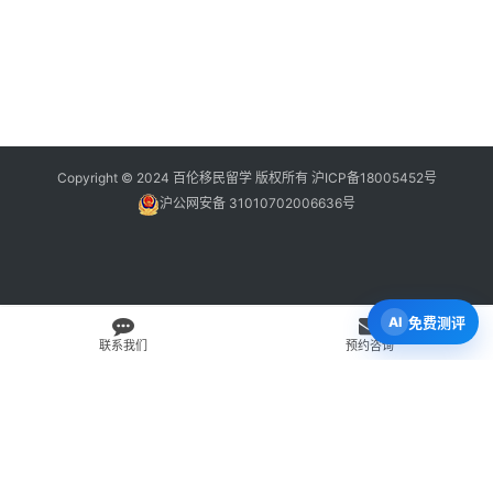
Copyright © 2024 百伦移民留学 版权所有
沪ICP备18005452号
沪公网安备 31010702006636号
免费测评
联系我们
预约咨询
免费 AI 留学移民机会分析
3 分钟初步整理方向，再由百伦顾问复核。
打开 Byron AI →