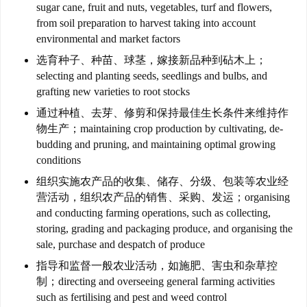
sugar cane, fruit and nuts, vegetables, turf and flowers,
我
from soil preparation to harvest taking into account
们
environmental and market factors
选育种子、种苗、球茎，嫁接新品种到砧木上；
技
selecting and planting seeds, seedlings and bulbs, and
能
grafting new varieties to root stocks
移
通过种植、去芽、修剪和保持最佳生长条件来维持作
民
物生产；maintaining crop production by cultivating, de-
budding and pruning, and maintaining optimal growing
投
conditions
资
组织实施农产品的收集、储存、分级、包装等农业经
移
营活动，组织农产品的销售、采购、发运；organising
民
and conducting farming operations, such as collecting,
storing, grading and packaging produce, and organising the
家
sale, purchase and despatch of produce
庭
指导和监督一般农业活动，如施肥、害虫和杂草控
团
制；directing and overseeing general farming activities
聚
such as fertilising and pest and weed control