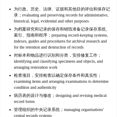
联
为行政、历史、法律、证据和其他目的评估和保存记
系
录；evaluating and preserving records for administrative,
我
historical, legal, evidential and other purposes
们
为档案研究和记录的保存和销毁准备记录保存系统、
索引、指南和程序；preparing record-keeping systems,
技
indexes, guides and procedures for archival research and
能
for the retention and destruction of records
移
对标本和物品进行识别和分类，安排修复工作；
民
identifying and classifying specimens and objects, and
arranging restoration work
投
检查项目，安排检查以确定保存条件和真实性；
资
examining items and arranging examinations to determine
移
condition and authenticity
民
病历表的设计与修改；designing and revising medical
record forms
家
管理组织的中央记录系统；managing organisations’
庭
central records systems