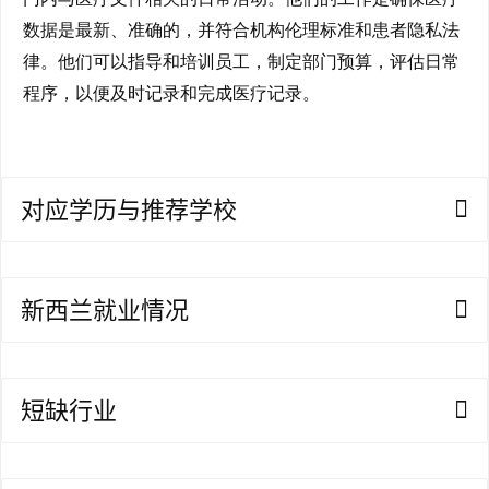
数据是最新、准确的，并符合机构伦理标准和患者隐私法
澳
律。他们可以指导和培训员工，制定部门预算，评估日常
加
程序，以便及时记录和完成医疗记录。
美
英
关
对应学历与推荐学校
于
百
伦
新西兰就业情况
百
伦
A
I
短缺行业
咨
询