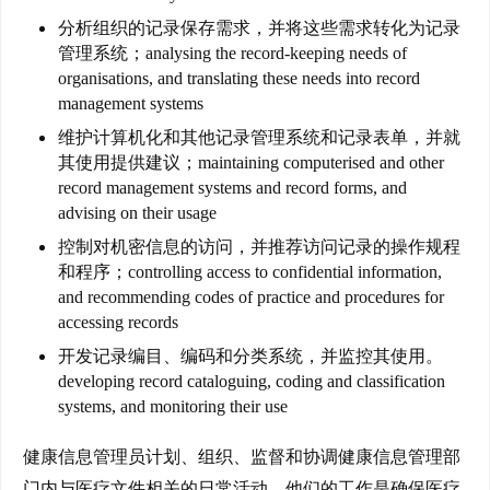
团
分析组织的记录保存需求，并将这些需求转化为记录
聚
管理系统；analysing the record-keeping needs of
organisations, and translating these needs into record
工
management systems
作
维护计算机化和其他记录管理系统和记录表单，并就
签
其使用提供建议；maintaining computerised and other
证
record management systems and record forms, and
advising on their usage
新
控制对机密信息的访问，并推荐访问记录的操作规程
西
和程序；controlling access to confidential information,
兰
and recommending codes of practice and procedures for
留
accessing records
学
开发记录编目、编码和分类系统，并监控其使用。
developing record cataloguing, coding and classification
访
systems, and monitoring their use
问
签
健康信息管理员计划、组织、监督和协调健康信息管理部
证
门内与医疗文件相关的日常活动。他们的工作是确保医疗