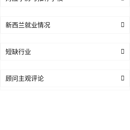
访
问
新西兰就业情况
签
证
澳
短缺行业
加
美
英
顾问主观评论
关
于
百
伦
百
伦