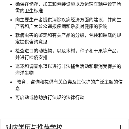
移
确保在储存，加工和包装设施以及运输车辆中遵守所
民
需的卫生标准
向主要生产者提供消除疾病经济方面的建议，并向生
家
产者和广大公众通报疾病和杂质对健康的影响
庭
就病虫害的鉴定和有关产品的分级，包装和装载的规
团
定提供咨询意见
聚
检查进口的动植物，以及木材，种子和干果等产品，
并进行检疫安排
工
巡逻和调查水道以进行非法捕鱼活动和取消受保护的
作
海洋生物
签
教育，咨询和提供有关鱼类及其保护的广泛主题的信
证
息
可启动或协助执行法规的法律行动
新
西
兰
留
学
对应学历与推荐学校