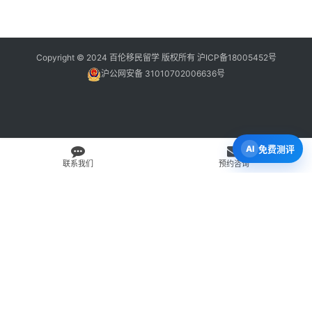
Copyright © 2024 百伦移民留学 版权所有
沪ICP备18005452号
沪公网安备 31010702006636号
免费测评
联系我们
预约咨询
免费 AI 留学移民机会分析
3 分钟初步整理方向，再由百伦顾问复核。
打开 Byron AI →
先用 Byron AI 做一次免费初步评估
根据留学、签证、移民、工签转居民和学校申请方向，先整理