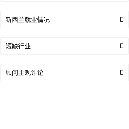
访
问
新西兰就业情况
签
证
短缺行业
澳
加
美
英
顾问主观评论
关
于
百
伦
百
伦