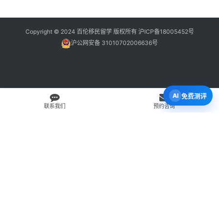
Copyright © 2024 百伦移民留学 版权所有
沪ICP备18005452号
沪公网安备 31010702006636号
免费测评
联系我们
预约咨询
免费 AI 留学移民机会分析
3 分钟初步整理方向，再由百伦顾问复核。
打开 Byron AI →
先用 Byron AI 做一次免费初步评估
根据留学、签证、移民、工签转居民和学校申请方向，先整理
关键信息，再由百伦顾问人工复核。