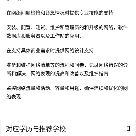
民
在网络问题检修和紧急情况时提供专业技能的支持
家
安装、配置、测试、维护和管理新的和升级的网络，软件
庭
数据库和服务器以及工作站的应用，
团
聚
在支持具体商业需求时提供网络设计支持
工
准备和维护网络清单等的流程和问卷，记录网络错误的诊
作
断和解决，网络表现的提高和改善以及维护指南
签
证
监控网络流量和活动、容量和用途，确保连续和优化的网
络表现
新
西
兰
留
对应学历与推荐学校
学