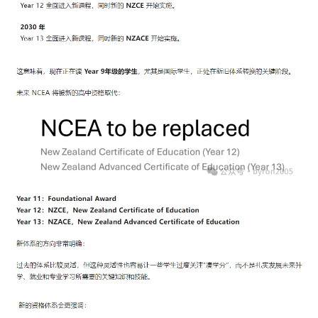
新
西
兰
留
学
访
问
签
证
澳
加
美
英
关
于