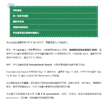
百
伦
百
伦
A
I
咨
询