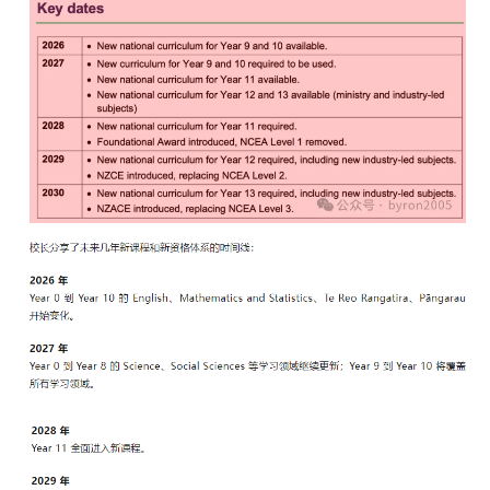
民
投
资
移
民
家
庭
团
聚
工
作
签
证