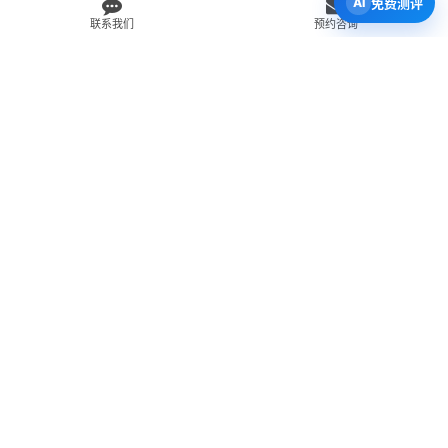
免费测评
联系我们
预约咨询
免费 AI 留学移民机会分析
3 分钟初步整理方向，再由百伦顾问复核。
打开 Byron AI →
先用 Byron AI 做一次免费初步评估
根据留学、签证、移民、工签转居民和学校申请方向，先整理
关键信息，再由百伦顾问人工复核。
AI 留学移民测评
工签转居民查询
直接申请学校
留学移民知识库