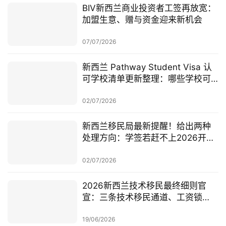
BIV新西兰商业投资者工签再放宽：
加盟生意、赠与资金迎来新机会
07/07/2026
新西兰 Pathway Student Visa 认
可学校清单更新整理：哪些学校可
以做 Pathway 学签？
02/07/2026
新西兰移民局最新提醒！给出两种
处理方向：学签若赶不上2026开
学，可考虑原则性批准或撤回退款
02/07/2026
2026新西兰技术移民最终细则官
宣：三条技术移民通道、工资锁
定、红黄名单、学历及真实岗位审
查一次梳理
19/06/2026