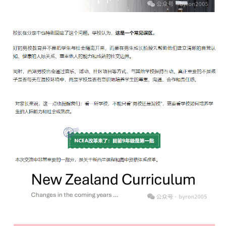
联
系
我
们
技
能
移