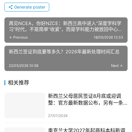
Generate poster
再见NCEA，你好NZCE：新西兰高中进入“深度学科学
习”时代，不是简单“收紧”，而是学科能力被放回中心，
学术标准重新校准，大家怎么看？
Previous
18/05/2026 12:33
新西兰签证到底要等多久？2026年最新处理时间汇总
22/05/2026 10:58
Next
相关推荐
新西兰父母居民签证8月底或迎调
整：官方最新数据公布，另有一条
无需抽签的居民路径
27/07/2026
奥克兰大学2027年起商科本科新调