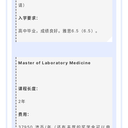
请）
入学要求：
高中毕业，成绩良好。雅思6.5（6.5）。
联
系
我
们
Master of Laboratory Medicine
技
能
移
课程长度：
民
2年
投
资
费用：
移
民
37950 澳币/年（还有丰厚的奖学金可以申