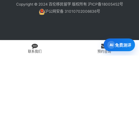
Copyright © 2024 百伦移民留学 版权所有
沪ICP备18005452号
沪公网安备 31010702006636号
免费测评
联系我们
预约咨询
免费 AI 留学移民机会分析
3 分钟初步整理方向，再由百伦顾问复核。
打开 Byron AI →
先用 Byron AI 做一次免费初步评估
根据留学、签证、移民、工签转居民和学校申请方向，先整理
关键信息，再由百伦顾问人工复核。
AI 留学移民测评