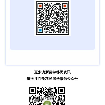
访
问
签
证
澳
加
美
英
关
于
更多澳新留学移民资讯
百
伦
请关注百伦移民留学微信公众号
百
伦
A