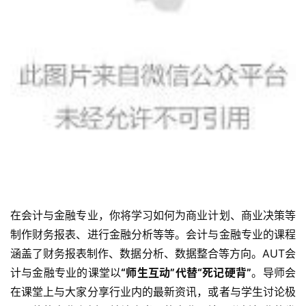
我
们
技
能
移
民
投
资
移
民
在会计与金融专业，你将学习如何为商业计划、商业决策等
家
制作财务报表、进行金融分析等等。会计与金融专业的课程
庭
涵盖了财务报表制作、数据分析、数据整合等方向。AUT会
团
计与金融专业的课堂以
“师生互动”代替“死记硬背”
。导师会
聚
在课堂上与大家分享行业内的最新资讯，或者与学生讨论极