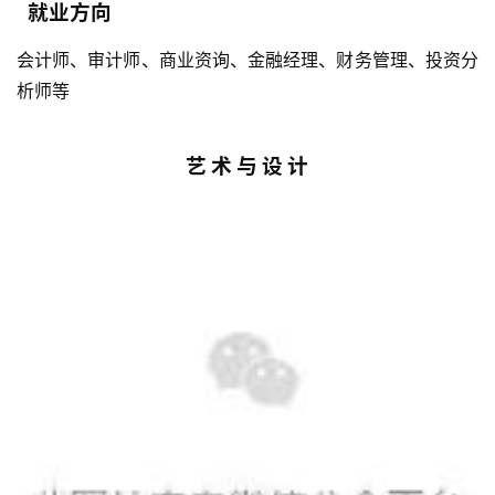
就业方向
美
英
会计师、审计师、商业资询、金融经理、财务管理、投资分
析师等
关
于
百
艺 术 与 设 计
伦
百
伦
A
I
咨
询