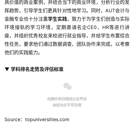
具价值的商业案例，并结合当下的商业环境，分析行业的发
工
挥趋势，引导学生们更具针对性地学习。同时，AUT会计与
作
金融专业也十分注重
学生实践
，致力于为学生们创造与实际
签
证
环境接轨的学习环境，定期邀请名企CE0、HR等进行讲
座，并组织优秀校友来校进行就业指导，并给学生布置综合
新
性任务，要求他们通过数据调查、团队协作来完成，以考察
西
他们的实践能力。
兰
留
▼ 学科排名走势及评估标准
学
访
问
签
证
Source：topuniversities.com
澳
加