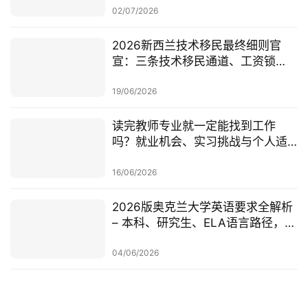
02/07/2026
2026新西兰技术移民最终细则官
宣：三条技术移民通道、工资锁
定、红黄名单、学历及真实岗位审
查一次梳理
19/06/2026
读完教师专业就一定能找到工作
吗？就业机会、实习挑战与个人适
配度，都要提前了解！
16/06/2026
2026版奥克兰大学英语要求全解析
– 本科、研究生、ELA语言路径，一
篇讲清楚
04/06/2026