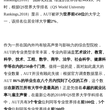
时，根据QS世界大学排名（QS World University
Rankings,2018）显示，AUT被评为
世界前450位
的大学之
一，该排名位居全球大学
前2%
。
作为一所在国内外均有较高声誉与影响力的综合型院校，
AUT的专业类型非常丰富，专业内容涵盖
艺术设计、教育、
科学、技术、工程、数学、商学、法学、社会科学、健康科
学等在内的250余个门类
。
值得一提的是，面对如此庞大的
专业数量，AUT并没有顾此失彼：根据官方调查数据显示，
AUT
86%的毕业生在八个月内找到了心仪的工作
，这个数
据
在新西兰所有大学中是最高的
！正是凭借着
卓越的就业比
率
与
雇主声誉
，在最新公布的2018年QS世界大学学科排名
中，AUT共有
3个专业
位列同等专业世界排名
前100位
，
5个
专业
位列同等专业世界排名
前200位。