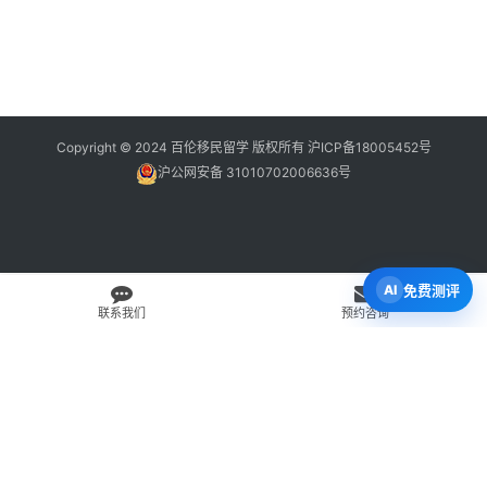
Copyright © 2024 百伦移民留学 版权所有
沪ICP备18005452号
沪公网安备 31010702006636号
免费测评
联系我们
预约咨询
免费 AI 留学移民机会分析
3 分钟初步整理方向，再由百伦顾问复核。
打开 Byron AI →