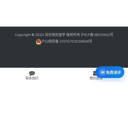
Copyright © 2024 百伦移民留学 版权所有
沪ICP备18005452号
沪公网安备 31010702006636号
免费测评
联系我们
预约咨询
免费 AI 留学移民机会分析
3 分钟初步整理方向，再由百伦顾问复核。
打开 Byron AI →
先用 Byron AI 做一次免费初步评估