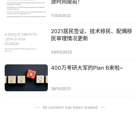
放时间提前！
工
作
11/05/2022
签
证
2021居民签证、技术移民、配偶移
民审理情况更新
新
西
09/05/2022
兰
留
400万考研大军的Plan B来啦~
学
访
28/10/2021
问
签
All content has been loaded
证
澳
加