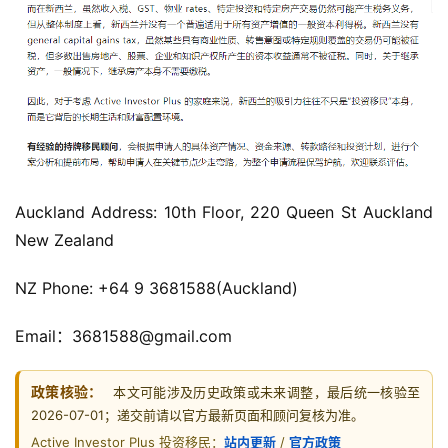
聚
工
作
签
证
新
西
Auckland Address: 10th Floor, 220 Queen St Auckland 
兰
New Zealand
留
学
NZ Phone: +64 9 3681588(Auckland) 
Email：3681588@gmail.com
访
问
签
政策核验：
本文可能涉及历史政策或未来调整，最后统一核验至
证
2026-07-01；递交前请以官方最新页面和顾问复核为准。
Active Investor Plus 投资移民：
站内更新
/
官方政策