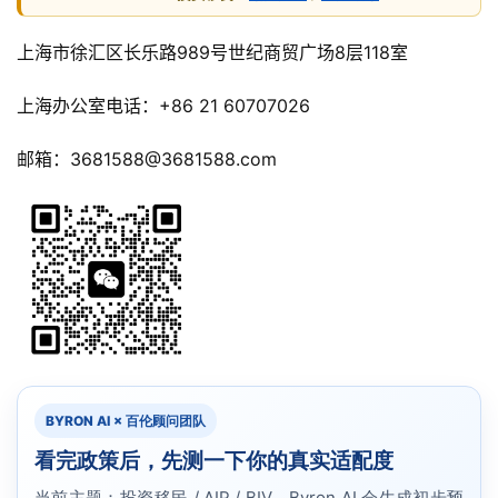
澳
加
上海市徐汇区长乐路989号世纪商贸广场8层118室 
美
英
上海办公室电话：+86 21 60707026
邮箱：3681588@3681588.com
关
于
百
伦
百
伦
A
I
咨
BYRON AI × 百伦顾问团队
询
看完政策后，先测一下你的真实适配度
当前主题：投资移民 / AIP / BIV。Byron AI 会生成初步预