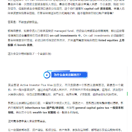
系
我
们
技
能
移
民
投
资
移
民
家
庭
团