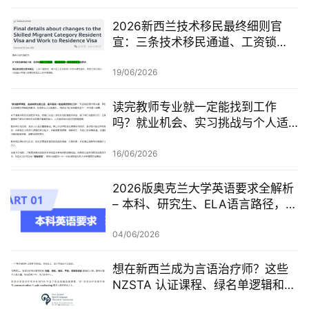
2026新西兰技术移民最终细则官
宣：三条技术移民通道、工资锁
定、红黄名单、学历及真实岗位审
查一次梳理
19/06/2026
读完教师专业就一定能找到工作
吗？就业机会、实习挑战与个人适
配度，都要提前了解！
16/06/2026
2026版奥克兰大学英语要求全解析
– 本科、研究生、ELA语言路径，一
篇讲清楚
04/06/2026
想在新西兰成为言语治疗师？这些
NZSTA 认证课程、绿名单逻辑和申
请重点，一定要先看懂！