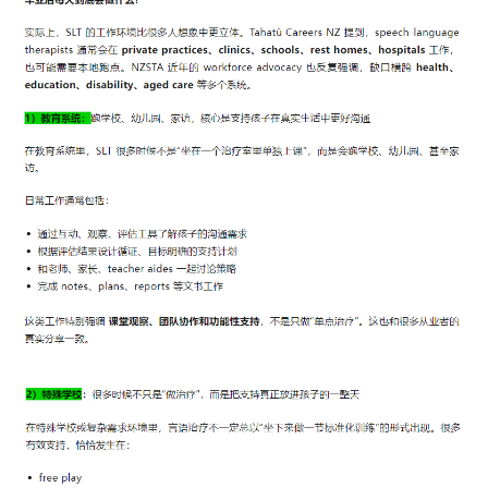
百
伦
百
伦
A
I
咨
询