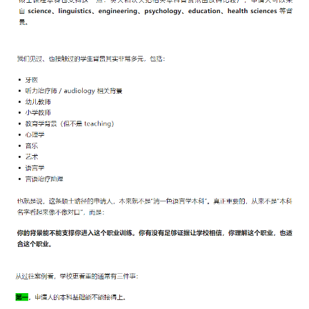
民
投
资
移
民
家
庭
团
聚
工
作
签
证