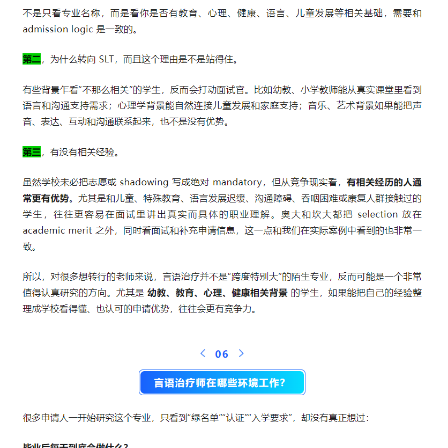
新
西
兰
留
学
访
问
签
证
澳
加
美
英
关
于