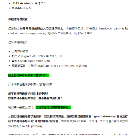
联
系
我
们
技
能
移