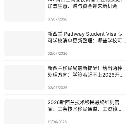
加盟生意、赠与资金迎来新机会
07/07/2026
新西兰 Pathway Student Visa 认
可学校清单更新整理：哪些学校可
以做 Pathway 学签？
02/07/2026
新西兰移民局最新提醒！给出两种
处理方向：学签若赶不上2026开
学，可考虑原则性批准或撤回退款
02/07/2026
2026新西兰技术移民最终细则官
宣：三条技术移民通道、工资锁
定、红黄名单、学历及真实岗位审
查一次梳理
19/06/2026