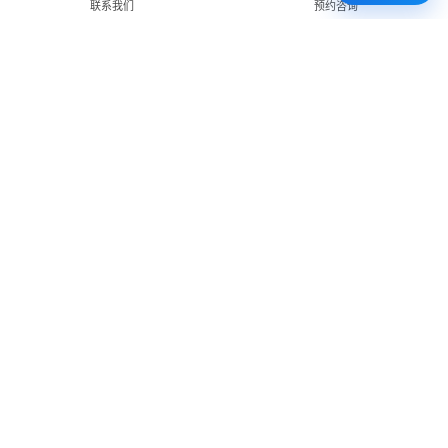
联系我们
预约咨询
免费 AI 留学移民机会分析
3 分钟初步整理方向，再由百伦顾问复核。
打开 Byron AI →
先用 Byron AI 做一次免费初步评估
根据留学、签证、移民、工签转居民和学校申请方向，先整理
关键信息，再由百伦顾问人工复核。
AI 留学移民测评
工签转居民查询
直接申请学校
留学移民知识库