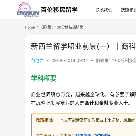
联系我们
技能移
Home
旧政策：160分制技能移民
新西兰留学职业前景(一）｜商科之
百伦君
•
29/06/2018 09:14
•
旧政策：160分制技
学科概要
商业世界瞬息万变，越来越全球化。有必要了解
在战略上发展商业的人是
会计
和
金融
专业人士。
政策核验：
本文可能涉及历史政策或未来调整，最后统一核
学生签证 / 留学申请：
站内更新
/
官方政策