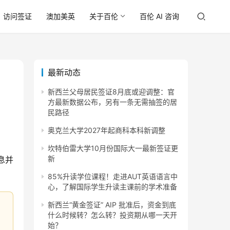
访问签证
澳加美英
关于百伦
百伦 AI 咨询
最新动态
新西兰父母居民签证8月底或迎调整：官
方最新数据公布，另有一条无需抽签的居
民路径
奥克兰大学2027年起商科本科新调整
坎特伯雷大学10月份国际大一最新签证更
新
息并
85%升读学位课程！走进AUT英语语言中
心，了解国际学生升读主课前的学术准备
新西兰“黄金签证” AIP 批准后，资金到底
什么时候转？怎么转？投资期从哪一天开
始？