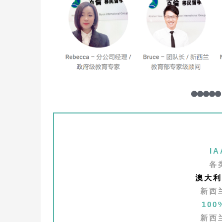
I
各
澳大利
新西
10
新西