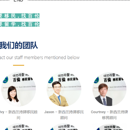
要 移 民，找 百 伦
要 留 学，找 百 伦