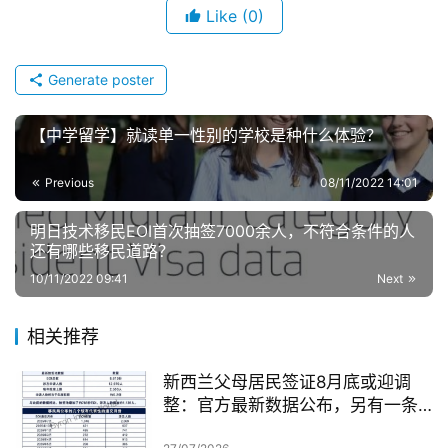
家
Like
(0)
庭
团
聚
Generate poster
工
【中学留学】就读单一性别的学校是种什么体验？
作
签
Previous
08/11/2022 14:01
证
明日技术移民EOI首次抽签7000余人，不符合条件的人
还有哪些移民道路？
新
10/11/2022 09:41
Next
西
兰
留
相关推荐
学
新西兰父母居民签证8月底或迎调
整：官方最新数据公布，另有一条
访
无需抽签的居民路径
问