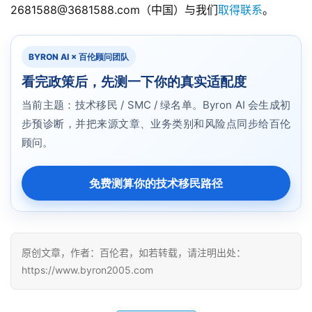
2681588@3681588.com（中国）与我们
取得联系
。
联
BYRON AI × 百伦顾问团队
系
看完政策后，先测一下你的真实适配度
我
们
当前主题：技术移民 / SMC / 绿名单。Byron AI 会生成初
步预诊断，并把来源文章、业务类别和风险点同步给百伦
技
顾问。
能
移
免费测算你的技术移民路径
民
投
资
原创文章，作者：百伦君，如若转载，请注明出处：
移
https://www.byron2005.com
民