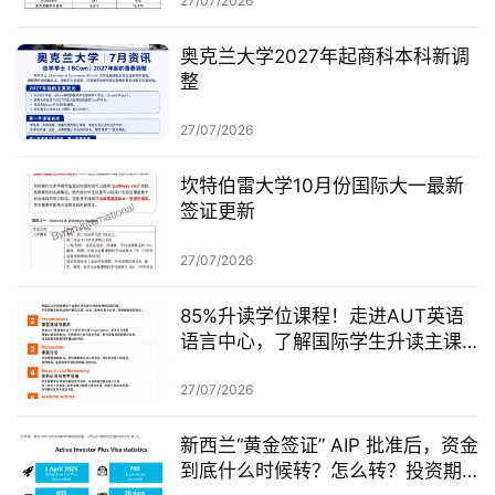
27/07/2026
签
证
奥克兰大学2027年起商科本科新调
整
澳
加
27/07/2026
美
英
坎特伯雷大学10月份国际大一最新
签证更新
关
27/07/2026
于
百
85%升读学位课程！走进AUT英语
伦
语言中心，了解国际学生升读主课
前的学术准备
百
27/07/2026
伦
A
新西兰“黄金签证” AIP 批准后，资金
I
到底什么时候转？怎么转？投资期
咨