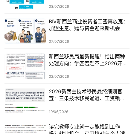
从哪一天开始？
询
08/07/2026
BIV新西兰商业投资者工签再放宽：
加盟生意、赠与资金迎来新机会
07/07/2026
新西兰移民局最新提醒！给出两种
处理方向：学签若赶不上2026开
学，可考虑原则性批准或撤回退款
02/07/2026
2026新西兰技术移民最终细则官
宣：三条技术移民通道、工资锁
定、红黄名单、学历及真实岗位审
查一次梳理
19/06/2026
读完教师专业就一定能找到工作
吗？就业机会、实习挑战与个人适