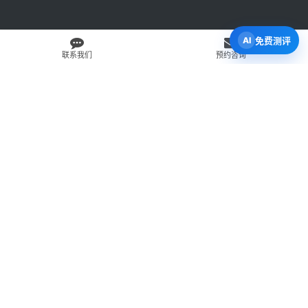
免费测评
联系我们
预约咨询
免费 AI 留学移民机会分析
3 分钟初步整理方向，再由百伦顾问复核。
打开 Byron AI →
先用 Byron AI 做一次免费初步评估
根据留学、签证、移民、工签转居民和学校申请方向，先整理
关键信息，再由百伦顾问人工复核。
AI 留学移民测评
工签转居民查询