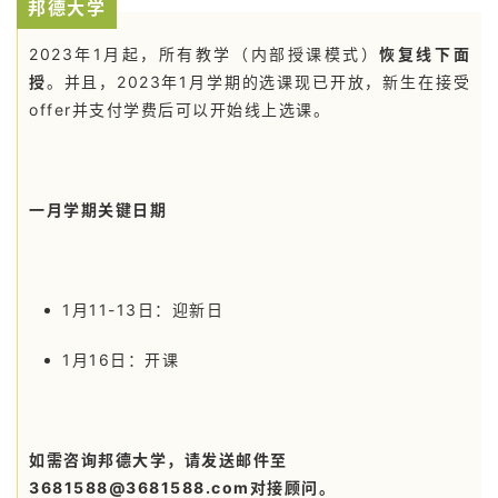
邦德大学
移
民
2023年1月起，所有教学（内部授课模式）
恢复线下面
授
。并且，2023年1月学期的选课现已开放，新生在接受
投
offer并支付学费后可以开始线上选课。
资
移
民
一月学期关键日期
家
庭
团
1月11-13日：迎新日
聚
1月16日：开课
工
作
签
证
如需咨询邦德大学，请发送邮件至
3681588@3681588.com对接顾问。