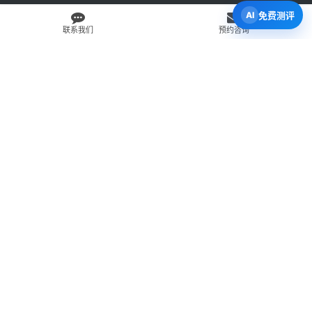
免费测评
联系我们
预约咨询
免费 AI 留学移民机会分析
3 分钟初步整理方向，再由百伦顾问复核。
打开 Byron AI →
先用 Byron AI 做一次免费初步评估
根据留学、签证、移民、工签转居民和学校申请方向，先整理
关键信息，再由百伦顾问人工复核。
AI 留学移民测评
工签转居民查询
直接申请学校