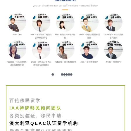
于
百
伦
百
伦
A
I
咨
询
百伦移民留学
IAA持牌移民顾问团队
各类别签证、移民申请
澳大利亚QEAC认证留学机构
新西兰教育部认证留学机构