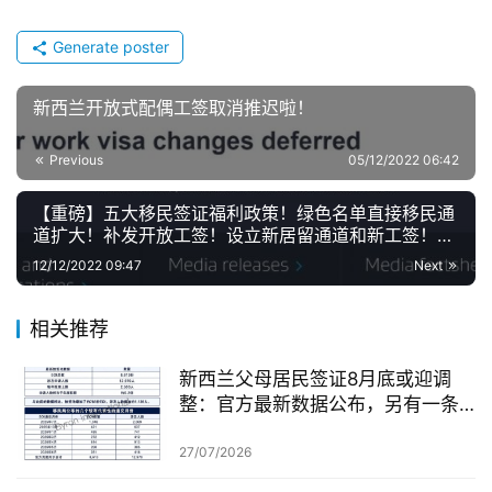
Generate poster
新西兰开放式配偶工签取消推迟啦！
Previous
05/12/2022 06:42
【重磅】五大移民签证福利政策！绿色名单直接移民通
道扩大！补发开放工签！设立新居留通道和新工签！
AEWV强制认证延期！
12/12/2022 09:47
Next
相关推荐
新西兰父母居民签证8月底或迎调
整：官方最新数据公布，另有一条
无需抽签的居民路径
27/07/2026