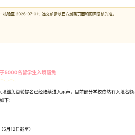
验至 2026-07-01；递交前请以官方最新页面和顾问复核为准。
于5000名留学生入境豁免
生入境豁免首轮提名已经陆续进入尾声，目前部分学校依然有入境名额
如下：
ology（5月12日截至）