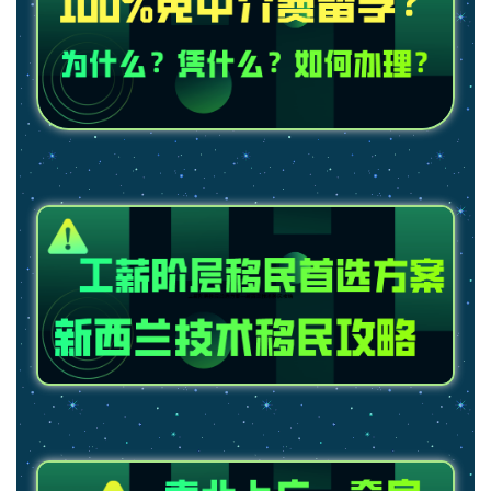
联
系
我
们
技
能
移