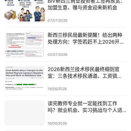
BIV新西兰商业投资者工签再放宽：
加盟生意、赠与资金迎来新机会
07/07/2026
新西兰移民局最新提醒！给出两种
处理方向：学签若赶不上2026开
学，可考虑原则性批准或撤回退款
02/07/2026
2026新西兰技术移民最终细则官
宣：三条技术移民通道、工资锁
定、红黄名单、学历及真实岗位审
查一次梳理
19/06/2026
读完教师专业就一定能找到工作
吗？就业机会、实习挑战与个人适
配度，都要提前了解！
16/06/2026