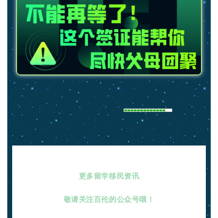
新
西
兰
留
学
访
问
签
证
澳
加
美
英
更多留学移民资讯
关
敬请关注百伦的公众号哦！
于