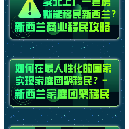
民
投
资
移
民
家
庭
团
聚
工
作
签
证