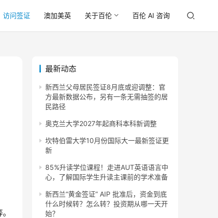
访问签证
澳加美英
关于百伦
百伦 AI 咨询
最新动态
新西兰父母居民签证8月底或迎调整：官
方最新数据公布，另有一条无需抽签的居
民路径
奥克兰大学2027年起商科本科新调整
坎特伯雷大学10月份国际大一最新签证更
新
85%升读学位课程！走进AUT英语语言中
心，了解国际学生升读主课前的学术准备
新西兰“黄金签证” AIP 批准后，资金到底
什么时候转？怎么转？投资期从哪一天开
等。
始？