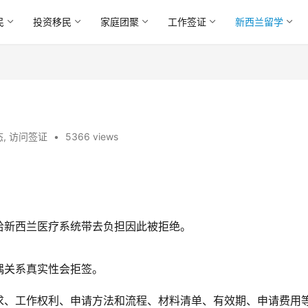
民
投资移民
家庭团聚
工作签证
新西兰留学
态
,
访问签证
•
5366 views
。
给新西兰医疗系统带去负担因此被拒绝。
偶关系真实性会拒签。
求、工作权利、申请方法和流程、材料清单、有效期、申请费用