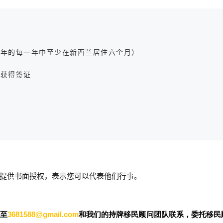
三年的每一年中至少在新西兰居住六个月）
格获得签证
因
提供书面授权，表示您可以代表他们行事。
件至
3681588@gmail.com
和我们的持牌移民顾问团队联系，委托移民