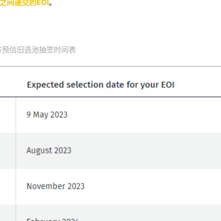
日之间递交的EOI
。
方预估旧选池抽签时间表