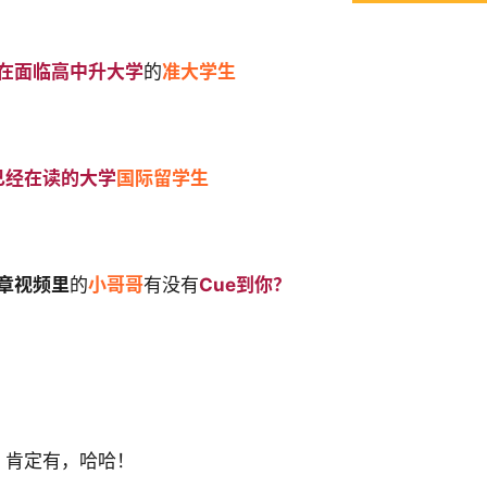
在面临高中升大学
的
准大学生
已经在读的大学
国际留学生
章视频里
的
小哥哥
有没有
Cue到你？
肯定有，哈哈！