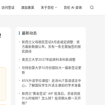
访问签证
澳加美英
关于百伦
百伦 AI 咨询
最新动态
！
新西兰父母居民签证8月底或迎调整：官
方最新数据公布，另有一条无需抽签的居
民路径
奥克兰大学2027年起商科本科新调整
坎特伯雷大学10月份国际大一最新签证更
新
85%升读学位课程！走进AUT英语语言中
心，了解国际学生升读主课前的学术准备
新西兰“黄金签证” AIP 批准后，资金到底
什么时候转？怎么转？投资期从哪一天开
始？