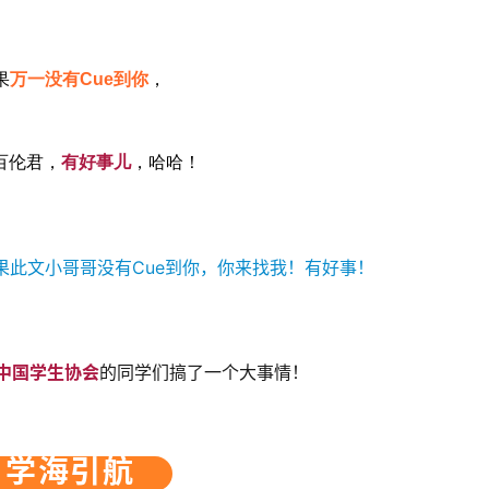
果
万一没有Cue到你
，
百伦君，
有好事儿
，哈哈！
中国学生协会
的同学们搞了一个大事情！
学海引航