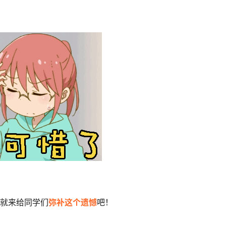
就来给同学们
弥补这个遗憾
吧！