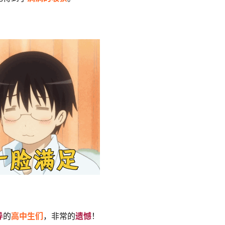
导
的
高中生们
，非常的
遗憾
！