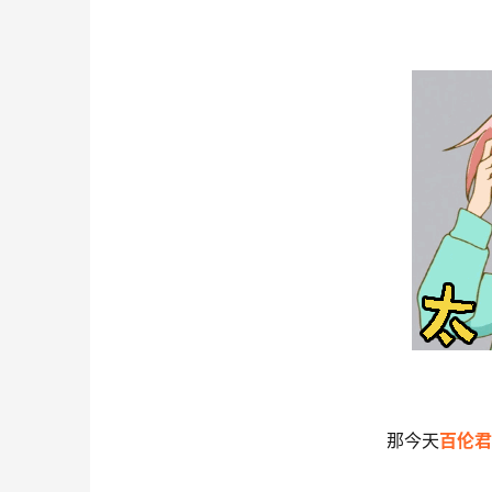
那今天
百伦君