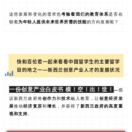
这些发展和变化的需求也
考验着我们的教育体系
是否在
朝着
为年轻人提供未来世界所需的技能
的方向发展呢？
快和百伦君一起来看看中国留学生的主要留学
目的地之一—新西兰创意产业人才的发展状况
一份创意产业白皮书 横！空！出！世！
—
倡
议新西兰政府将
创作力
和
技术
融入教育，让
创意经济发
展
推动
经济复苏
和
增长
，并获得了
新西兰政府的高度重
视和支持
。