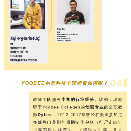
伦
百
伦
A
I
咨
询
04
YOOBEE创意科技学院师资如何呢？
教师团队拥有
丰富的行业经验
。比如，现就
职于Yoobee Colleges的
动画专业
的全职教
师
Dylen
，2012-2017年曾经在美国参加过
多部热门美剧的后期制作包括《行尸走肉》
《实习医生格蕾》，《清道夫》等。并且