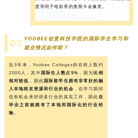
民
度等同于电影界的奥斯卡金像奖。
投
资
移
YOOBEE
创意科技学院的国际学生学习和
民
03
就业情况如何呢？
家
庭
近3年来，Yoobee Colleges的在校人数约
团
2000人，其中
国际生人数占5%
，因为
比例
聚
相对较低
，因此
国际留学生拥有非常好的融
入本地校友资源和行业的机会
，在学习期间
工
也有机会承担很多行业的真实工作，因此
在
作
毕业之前就拥有了本地和国际化的行业经
签
验
。
证
新