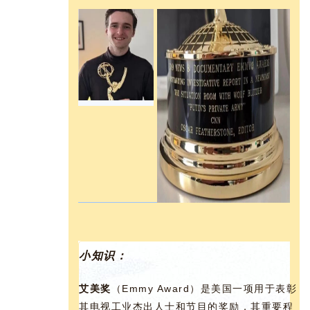
联
系
我
们
小知识：
技
能
艾美奖
（Emmy Award）是美国一项用于表彰
移
其电视工业杰出人士和节目的奖励，其重要程