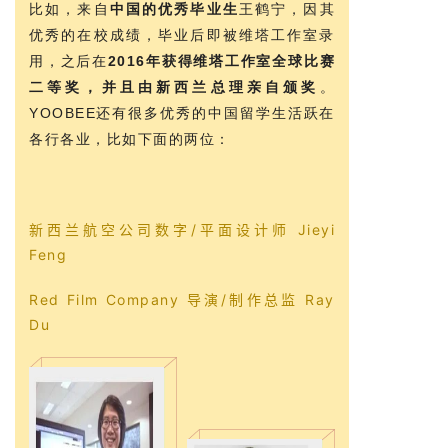
比如，来自
中国的优秀毕业生
王鹤宁，因其
西
优秀的在校成绩，毕业后即被维塔工作室录
兰
用，之后在
2016年获得维塔工作室全球比赛
留
学
二等奖，并且由新西兰总理亲自颁奖
。
YOOBEE还有很多优秀的中国留学生活跃在
各行各业，比如下面的两位：
访
问
签
证
新西兰航空公司数字/平面设计师 Jieyi
Feng
澳
加
Red Film Company 导演/制作总监 Ray
美
Du
英
关
于
百