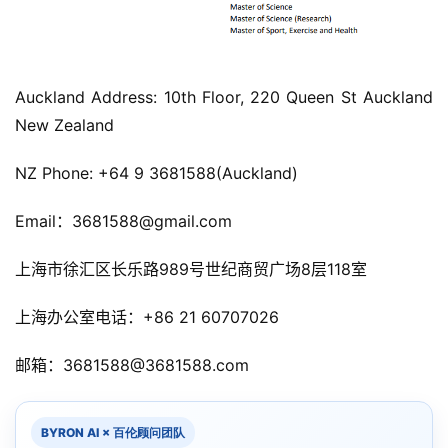
西
兰
留
学
Auckland Address: 10th Floor, 220 Queen St Auckland 
New Zealand
访
问
NZ Phone: +64 9 3681588(Auckland)
签
证
Email：3681588@gmail.com
澳
上海市徐汇区长乐路989号世纪商贸广场8层118室
加
美
上海办公室电话：+86 21 60707026
英
邮箱：3681588@3681588.com
关
于
百
BYRON AI × 百伦顾问团队