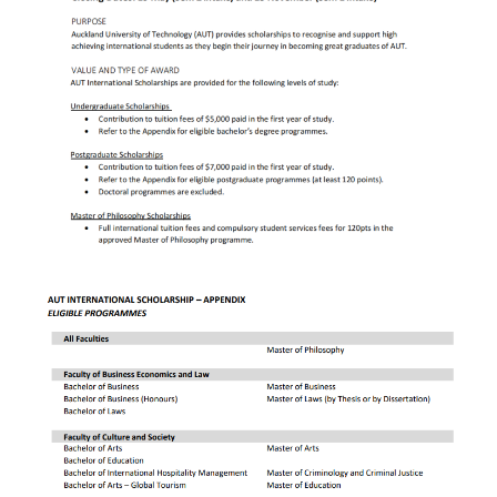
联
系
我
们
技
能
移
民