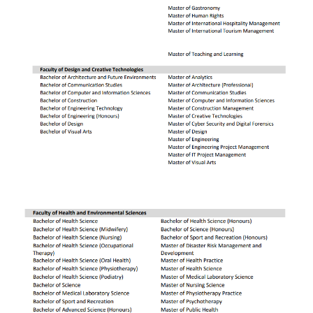
投
资
移
民
家
庭
团
聚
工
作
签
证
新