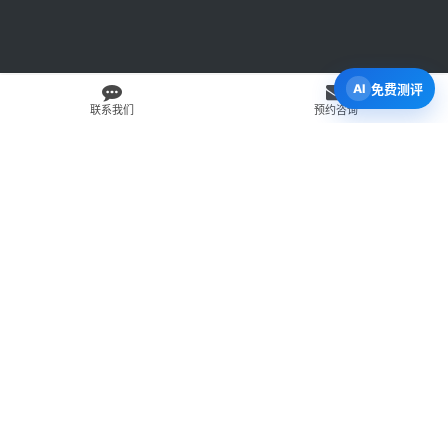
咨
询
免费测评
联系我们
预约咨询
免费 AI 留学移民机会分析
3 分钟初步整理方向，再由百伦顾问复核。
打开 Byron AI →
先用 Byron AI 做一次免费初步评估
根据留学、签证、移民、工签转居民和学校申请方向，先整理
关键信息，再由百伦顾问人工复核。
AI 留学移民测评
工签转居民查询