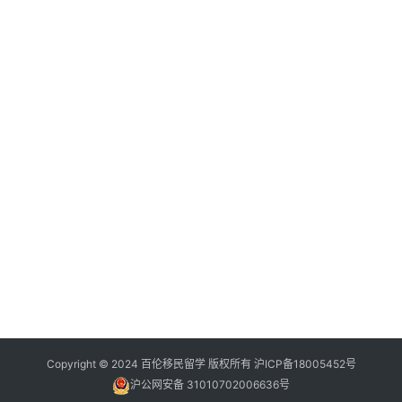
问
签
证
澳
加
美
英
关
于
百
伦
百
伦
Copyright © 2024 百伦移民留学 版权所有
沪ICP备18005452号
A
沪公网安备 31010702006636号
I