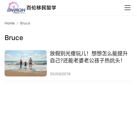
Home
Bruce
联
系
Bruce
我
们
放假别光傻玩儿！想想怎么能提升
自己?还能老婆老公孩子热炕头！
技
能
30/09/2019
移
民
投
资
移
民