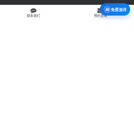
免费测评
联系我们
预约咨询
免费 AI 留学移民机会分析
3 分钟初步整理方向，再由百伦顾问复核。
打开 Byron AI →
先用 Byron AI 做一次免费初步评估
根据留学、签证、移民、工签转居民和学校申请方向，先整理
关键信息，再由百伦顾问人工复核。
AI 留学移民测评
工签转居民查询
直接申请学校