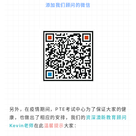
添加我们顾问的微信
证
澳
加
美
英
关
于
百
伦
百
伦
另外，在疫情期间，PTE考试中心为了保证大家的健
A
康，也做出了相应的安排，我们的
资深澳新教育顾问
I
Kevin老师
在此
温馨提示
大家：
咨