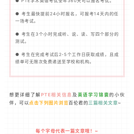
● PTE学术英语考试全年360天可以报名考试。
● 考生最快提前24小时报名，可报考14天内的任
联
一场考试。
系
我
● 考生在3个小时完成听、说、读、写四个部分的
们
测试。
● 考生在完成考试后2-5个工作日获取成绩，且成
技
绩单可无限次免费递送至学校和机构。
能
移
民
投
想更详细了解
PTE相关信息
及
英语学习锦囊
的小伙
资
伴，可以
点击下列图片浏览
百伦君的
三篇相关文章
~
移
民
每个字母代表一篇文章哦！~
家