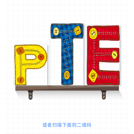
庭
团
聚
工
作
签
证
新
西
兰
留
学
访
或者扫描下面的二维码
问
签