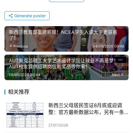
Generate poster
新西兰教育部重磅新规！NCEA学生入读大学更容易
了！
Previous
04/06/2020 09:48
AUT奥克兰理工大学艺术设计学院让就业不再是梦！
AUT校友提供招聘岗位和奖品等你来！
06/06/2020 00:44
Next
相关推荐
新西兰父母居民签证8月底或迎调
整：官方最新数据公布，另有一条
无需抽签的居民路径
27/07/2026