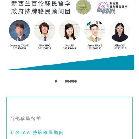
学
访
问
签
证
澳
加
美
英
关
于
百
百伦移民留学
伦
五名IAA 持牌移民顾问