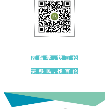
资
移
民
家
庭
团
聚
要 留 学，找 百 伦
工
作
要 移 民，找 百 伦
签
证
新
西
兰
留