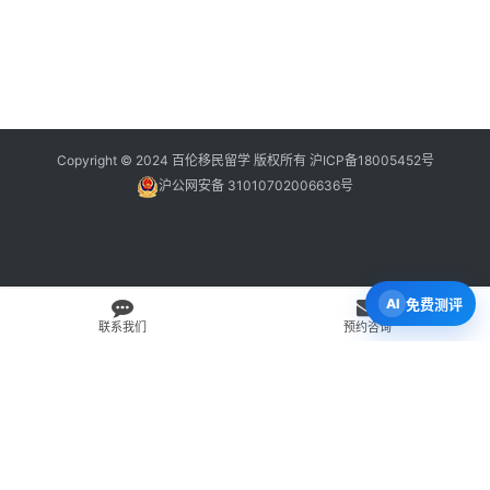
Copyright © 2024 百伦移民留学 版权所有
沪ICP备18005452号
沪公网安备 31010702006636号
免费测评
联系我们
预约咨询
免费 AI 留学移民机会分析
3 分钟初步整理方向，再由百伦顾问复核。
打开 Byron AI →