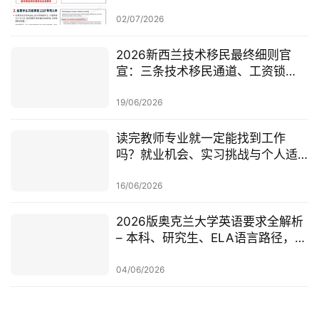
学，可考虑原则性批准或撤回退款
02/07/2026
2026新西兰技术移民最终细则官
宣：三条技术移民通道、工资锁
定、红黄名单、学历及真实岗位审
查一次梳理
19/06/2026
读完教师专业就一定能找到工作
吗？就业机会、实习挑战与个人适
配度，都要提前了解！
16/06/2026
2026版奥克兰大学英语要求全解析
– 本科、研究生、ELA语言路径，一
篇讲清楚
04/06/2026