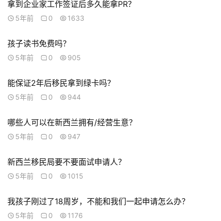
我
拿到企业家工作签证后多久能拿PR？
们
5年前
0
1633
技
孩子读书免费吗？
能
5年前
0
905
移
民
能保证2年后移民拿到绿卡吗？
5年前
0
944
投
资
哪些人可以在新西兰拥有/经营生意？
移
民
5年前
0
947
新西兰移民局要不要面试申请人？
家
庭
5年前
0
1015
团
聚
我孩子刚过了18周岁，不能和我们一起申请怎么办？
5年前
0
1176