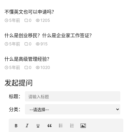
工
作
不懂英文也可以申请吗？
签
5年前
0
1205
证
什么是创业移民？什么是企业家工作签证？
新
5年前
0
915
西
兰
什么是高级管理经验？
留
5年前
0
1020
学
发起提问
访
问
标题：
签
证
分类：
澳
加