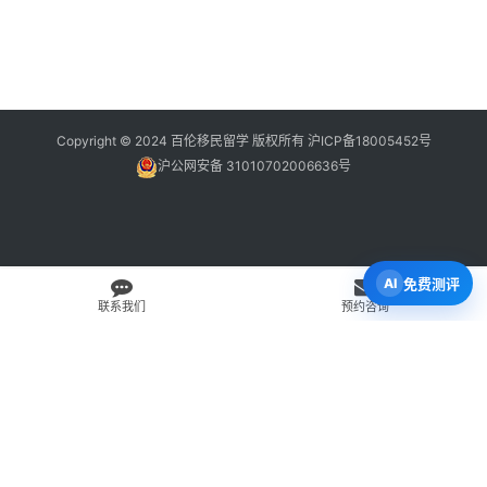
Copyright © 2024 百伦移民留学 版权所有
沪ICP备18005452号
沪公网安备 31010702006636号
免费测评
联系我们
预约咨询
免费 AI 留学移民机会分析
3 分钟初步整理方向，再由百伦顾问复核。
打开 Byron AI →