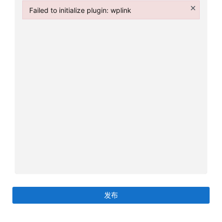
×
美
Failed to initialize plugin: wplink
英
Failed to initialize plugin: wplink
关
于
百
伦
百
伦
A
I
咨
询